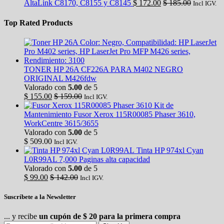
AltaLink C8170, C8155 y C8145
$
172.00
$
185.00
Incl IGV.
Top Rated Products
TONER HP 26A CF226A PARA M402 NEGRO
ORIGINAL M426fdw
Valorado con
5.00
de 5
$
155.00
$
159.00
Incl IGV.
Kit de
Mantenimiento Fusor Xerox 115R00085 Phaser 3610,
WorkCentre 3615/3655
Valorado con
5.00
de 5
$
509.00
Incl IGV.
Tinta HP 974xl Cyan
L0R99AL 7,000 Paginas alta capacidad
Valorado con
5.00
de 5
$
99.00
$
142.00
Incl IGV.
Suscríbete a la Newsletter
... y recibe
un cupón de $ 20 para la primera compra