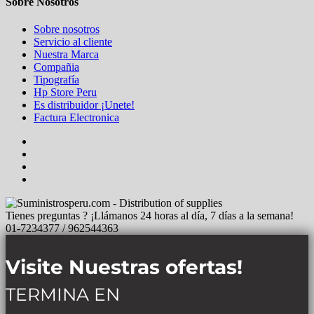
Sobre Nosotros
Sobre nosotros
Servicio al cliente
Nuestra Marca
Compañia
Tipografía
Hp Store Peru
Es distribuidor ¡Unete!
Factura Electronica
Tienes preguntas ? ¡Llámanos 24 horas al día, 7 días a la semana!
01-7234377 / 962544363
Visite Nuestras ofertas!
TERMINA EN