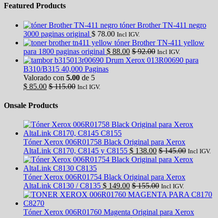
Featured Products
tóner Brother TN-411 negro
3000 paginas original
$
78.00
Incl IGV.
tóner Brother TN-411 yellow
para 1800 paginas original
$
88.00
$
92.00
Incl IGV.
Drum Xerox 013R00690 para
B310/B315 40,000 Paginas
Valorado con
5.00
de 5
$
85.00
$
115.00
Incl IGV.
Onsale Products
Tóner Xerox 006R01758 Black Original para Xerox
AltaLink C8170, C8145 y C8155
$
138.00
$
145.00
Incl IGV.
Tóner Xerox 006R01754 Black Original para Xerox
AltaLink C8130 / C8135
$
149.00
$
155.00
Incl IGV.
Tóner Xerox 006R01760 Magenta Original para Xerox