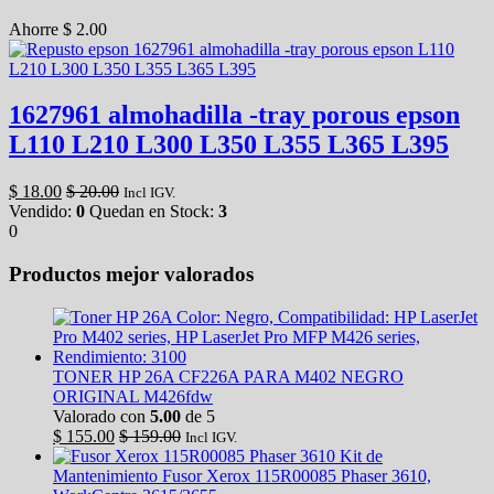
Ahorre
$
2.00
1627961 almohadilla -tray porous epson
L110 L210 L300 L350 L355 L365 L395
$
18.00
$
20.00
Incl IGV.
Vendido:
0
Quedan en Stock:
3
0
Productos mejor valorados
TONER HP 26A CF226A PARA M402 NEGRO
ORIGINAL M426fdw
Valorado con
5.00
de 5
$
155.00
$
159.00
Incl IGV.
Kit de
Mantenimiento Fusor Xerox 115R00085 Phaser 3610,