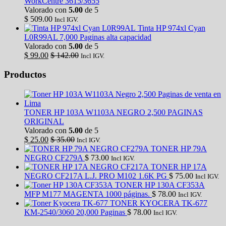
WorkCentre 3615/3655
Valorado con
5.00
de 5
$
509.00
Incl IGV.
Tinta HP 974xl Cyan
L0R99AL 7,000 Paginas alta capacidad
Valorado con
5.00
de 5
$
99.00
$
142.00
Incl IGV.
Productos
TONER HP 103A W1103A NEGRO 2,500 PAGINAS
ORIGINAL
Valorado con
5.00
de 5
$
25.00
$
35.00
Incl IGV.
TONER HP 79A
NEGRO CF279A
$
73.00
Incl IGV.
TONER HP 17A
NEGRO CF217A L.J. PRO M102 1.6K PG
$
75.00
Incl IGV.
TONER HP 130A CF353A
MFP M177 MAGENTA 1000 páginas.
$
78.00
Incl IGV.
TONER KYOCERA TK-677
KM-2540/3060 20,000 Paginas
$
78.00
Incl IGV.