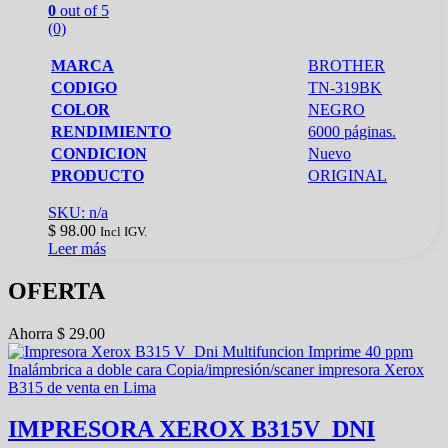
0
out of 5
(0)
MARCA
BROTHER
CODIGO
TN-319BK
COLOR
NEGRO
RENDIMIENTO
6000 páginas.
CONDICION
Nuevo
PRODUCTO
ORIGINAL
SKU: n/a
$
98.00
Incl IGV.
Leer más
OFERTA
Ahorra
$
29.00
IMPRESORA XEROX B315V_DNI