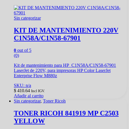
Sin categorizar
KIT DE MANTENIMIENTO 220V
C1N58A/C1N58-67901
0
out of 5
(0)
Kit de mantenimiento para HP C1N58A/C1N58-67901
LaserJet de 220V, para impresoras HP Color LaserJet
Enterprise Flow M880z
SKU: n/a
$
410.64
Incl IGV.
Añadir al carrito
Sin categorizar
,
Toner Ricoh
TONER RICOH 841919 MP C2503
YELLOW