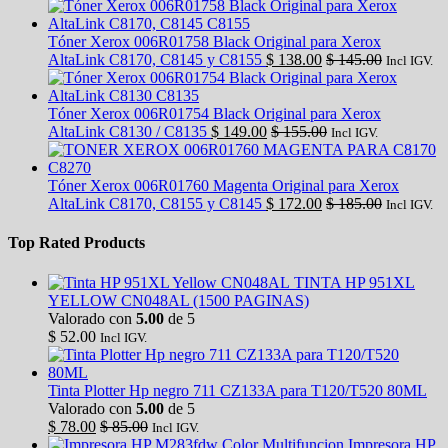
Tóner Xerox 006R01758 Black Original para Xerox
AltaLink C8170, C8145 y C8155
$
138.00
$
145.00
Incl IGV.
Tóner Xerox 006R01754 Black Original para Xerox
AltaLink C8130 / C8135
$
149.00
$
155.00
Incl IGV.
Tóner Xerox 006R01760 Magenta Original para Xerox
AltaLink C8170, C8155 y C8145
$
172.00
$
185.00
Incl IGV.
Top Rated Products
TINTA HP 951XL
YELLOW CN048AL (1500 PAGINAS)
Valorado con
5.00
de 5
$
52.00
Incl IGV.
Tinta Plotter Hp negro 711 CZ133A para T120/T520 80ML
Valorado con
5.00
de 5
$
78.00
$
85.00
Incl IGV.
Impresora HP