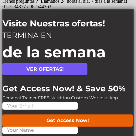
Tienes preguntas ? ¡Llámanos 24 horas al día, 7 días a la semana!
01-7234377 / 962544363
Visite Nuestras ofertas!
TERMINA EN
de la semana
VER OFERTAS!
Get Access Now! & Save 50%
Personal Trainer
FREE Nutrition
Custom Workout App
Get Access Now!