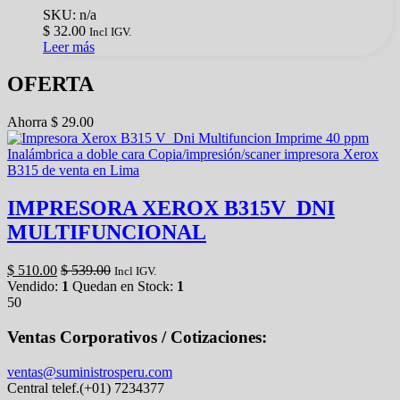
SKU: n/a
$
32.00
Incl IGV.
Leer más
OFERTA
Ahorra
$
29.00
IMPRESORA XEROX B315V_DNI
MULTIFUNCIONAL
$
510.00
$
539.00
Incl IGV.
Vendido:
1
Quedan en Stock:
1
50
Ventas Corporativos / Cotizaciones:
ventas@suministrosperu.com
Central telef.(+01) 7234377