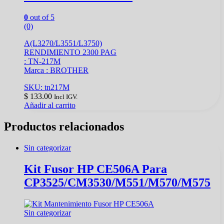
0
out of 5
(0)
A(L3270/L3551/L3750)
RENDIMIENTO 2300 PAG
: TN-217M
Marca : BROTHER
SKU: tn217M
$
133.00
Incl IGV.
Añadir al carrito
Productos relacionados
Sin categorizar
Kit Fusor HP CE506A Para
CP3525/CM3530/M551/M570/M575
Sin categorizar