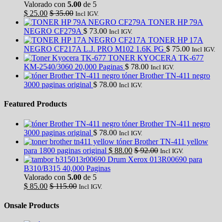
Valorado con
5.00
de 5
$
25.00
$
35.00
Incl IGV.
TONER HP 79A
NEGRO CF279A
$
73.00
Incl IGV.
TONER HP 17A
NEGRO CF217A L.J. PRO M102 1.6K PG
$
75.00
Incl IGV.
TONER KYOCERA TK-677
KM-2540/3060 20,000 Paginas
$
78.00
Incl IGV.
tóner Brother TN-411 negro
3000 paginas original
$
78.00
Incl IGV.
Featured Products
tóner Brother TN-411 negro
3000 paginas original
$
78.00
Incl IGV.
tóner Brother TN-411 yellow
para 1800 paginas original
$
88.00
$
92.00
Incl IGV.
Drum Xerox 013R00690 para
B310/B315 40,000 Paginas
Valorado con
5.00
de 5
$
85.00
$
115.00
Incl IGV.
Onsale Products