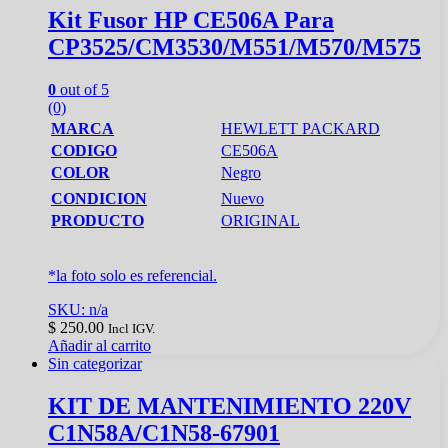
Kit Fusor HP CE506A Para
CP3525/CM3530/M551/M570/M575
0
out of 5
(0)
MARCA
HEWLETT PACKARD
CODIGO
CE506A
COLOR
Negro
CONDICION
Nuevo
PRODUCTO
ORIGINAL
*la foto solo es referencial.
SKU: n/a
$
250.00
Incl IGV.
Añadir al carrito
Sin categorizar
KIT DE MANTENIMIENTO 220V
C1N58A/C1N58-67901