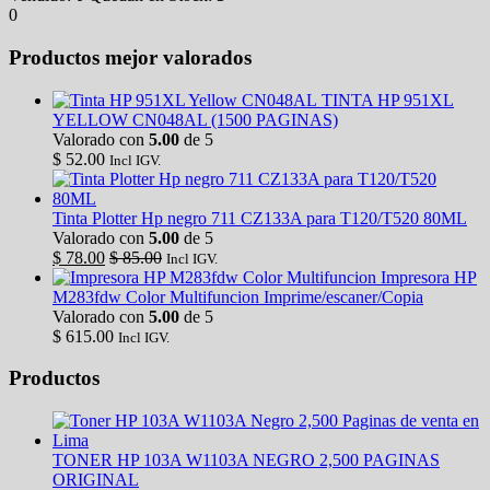
0
Productos mejor valorados
TINTA HP 951XL
YELLOW CN048AL (1500 PAGINAS)
Valorado con
5.00
de 5
$
52.00
Incl IGV.
Tinta Plotter Hp negro 711 CZ133A para T120/T520 80ML
Valorado con
5.00
de 5
$
78.00
$
85.00
Incl IGV.
Impresora HP
M283fdw Color Multifuncion Imprime/escaner/Copia
Valorado con
5.00
de 5
$
615.00
Incl IGV.
Productos
TONER HP 103A W1103A NEGRO 2,500 PAGINAS
ORIGINAL