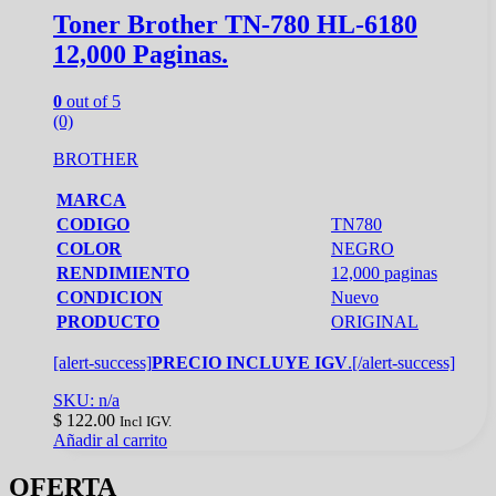
Toner Brother TN-780 HL-6180
12,000 Paginas.
0
out of 5
(0)
BROTHER
MARCA
CODIGO
TN780
COLOR
NEGRO
RENDIMIENTO
12,000 paginas
CONDICION
Nuevo
PRODUCTO
ORIGINAL
[alert-success]
PRECIO INCLUYE IGV
.[/alert-success]
SKU: n/a
$
122.00
Incl IGV.
Añadir al carrito
OFERTA