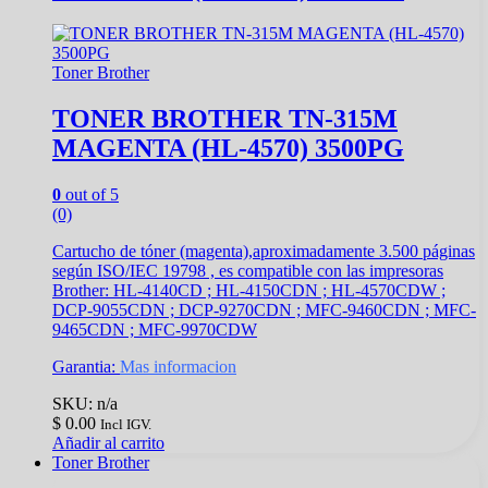
Toner Brother
TONER BROTHER TN-315M
MAGENTA (HL-4570) 3500PG
0
out of 5
(0)
Cartucho de tóner (magenta),aproximadamente 3.500 páginas
según ISO/IEC 19798 , es compatible con las impresoras
Brother: HL-4140CD ; HL-4150CDN ; HL-4570CDW ;
DCP-9055CDN ; DCP-9270CDN ; MFC-9460CDN ; MFC-
9465CDN ; MFC-9970CDW
Garantia:
Mas informacion
SKU: n/a
$
0.00
Incl IGV.
Añadir al carrito
Toner Brother