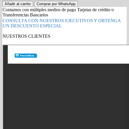
BROTHER
Añadir al carrito
Comprar por WhatsApp
TN-
Contamos con múltiples medios de pago Tarjetas de crédito o
315Y
Transferencias Bancarios
YELLOW
CONSULTA CON NUESTROS EJECUTIVOS Y OBTENGA
(HL-
UN DESCUENTO ESPECIAL
4570)
3500
NUESTROS CLIENTES
PG
Gold Partner HP l Buy with confidence
quantity