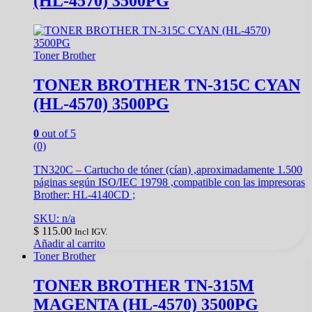
(HL-4570) 3500PG
Toner Brother
TONER BROTHER TN-315C CYAN
(HL-4570) 3500PG
0
out of 5
(0)
TN320C – Cartucho de tóner (cían) ,aproximadamente 1.500
páginas según ISO/IEC 19798 ,compatible con las impresoras
Brother: HL-4140CD ;
SKU: n/a
$
115.00
Incl IGV.
Añadir al carrito
Toner Brother
TONER BROTHER TN-315M
MAGENTA (HL-4570) 3500PG