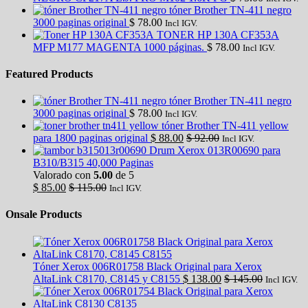
tóner Brother TN-411 negro
3000 paginas original
$
78.00
Incl IGV.
TONER HP 130A CF353A
MFP M177 MAGENTA 1000 páginas.
$
78.00
Incl IGV.
Featured Products
tóner Brother TN-411 negro
3000 paginas original
$
78.00
Incl IGV.
tóner Brother TN-411 yellow
para 1800 paginas original
$
88.00
$
92.00
Incl IGV.
Drum Xerox 013R00690 para
B310/B315 40,000 Paginas
Valorado con
5.00
de 5
$
85.00
$
115.00
Incl IGV.
Onsale Products
Tóner Xerox 006R01758 Black Original para Xerox
AltaLink C8170, C8145 y C8155
$
138.00
$
145.00
Incl IGV.