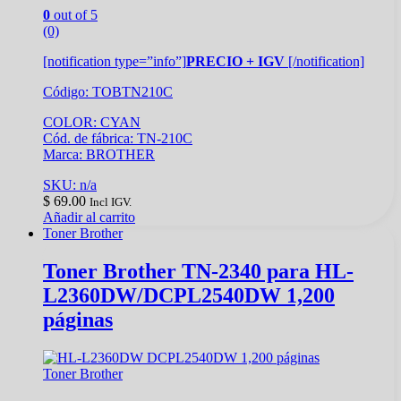
0
out of 5
(0)
[notification type=”info”]
PRECIO + IGV
[/notification]
Código: TOBTN210C
COLOR: CYAN
Cód. de fábrica: TN-210C
Marca: BROTHER
SKU: n/a
$
69.00
Incl IGV.
Añadir al carrito
Toner Brother
Toner Brother TN-2340 para HL-
L2360DW/DCPL2540DW 1,200
páginas
Toner Brother