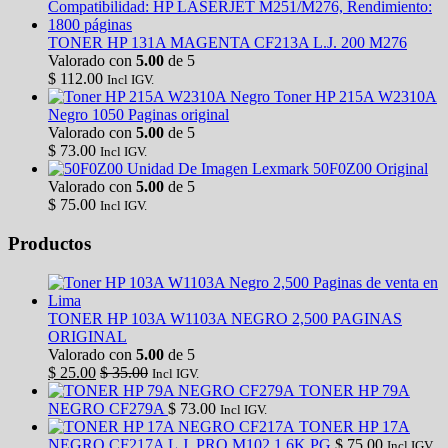
TONER HP 131A MAGENTA CF213A L.J. 200 M276
Valorado con
5.00
de 5
$
112.00
Incl IGV.
Toner HP 215A W2310A
Negro 1050 Paginas original
Valorado con
5.00
de 5
$
73.00
Incl IGV.
Unidad De Imagen Lexmark 50F0Z00 Original
Valorado con
5.00
de 5
$
75.00
Incl IGV.
Productos
TONER HP 103A W1103A NEGRO 2,500 PAGINAS
ORIGINAL
Valorado con
5.00
de 5
$
25.00
$
35.00
Incl IGV.
TONER HP 79A
NEGRO CF279A
$
73.00
Incl IGV.
TONER HP 17A
NEGRO CF217A L.J. PRO M102 1.6K PG
$
75.00
Incl IGV.