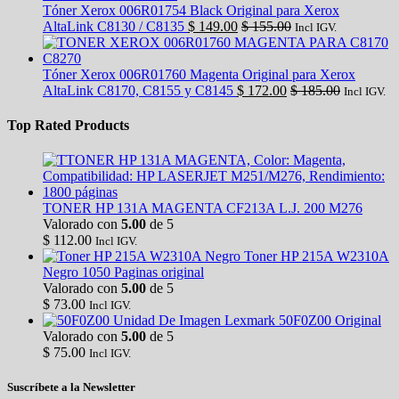
Tóner Xerox 006R01754 Black Original para Xerox
AltaLink C8130 / C8135
$
149.00
$
155.00
Incl IGV.
Tóner Xerox 006R01760 Magenta Original para Xerox
AltaLink C8170, C8155 y C8145
$
172.00
$
185.00
Incl IGV.
Top Rated Products
TONER HP 131A MAGENTA CF213A L.J. 200 M276
Valorado con
5.00
de 5
$
112.00
Incl IGV.
Toner HP 215A W2310A
Negro 1050 Paginas original
Valorado con
5.00
de 5
$
73.00
Incl IGV.
Unidad De Imagen Lexmark 50F0Z00 Original
Valorado con
5.00
de 5
$
75.00
Incl IGV.
Suscríbete a la Newsletter