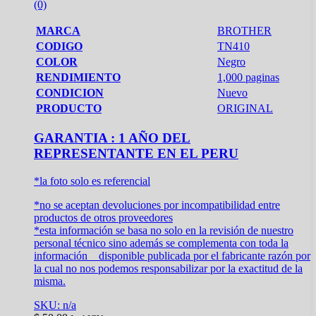
(0)
MARCA
BROTHER
CODIGO
TN410
COLOR
Negro
RENDIMIENTO
1,000 paginas
CONDICION
Nuevo
PRODUCTO
ORIGINAL
GARANTIA : 1 AÑO DEL
REPRESENTANTE EN EL PERU
*la foto solo es referencial
*no se aceptan devoluciones por incompatibilidad entre
productos de otros proveedores
*esta información se basa no solo en la revisión de nuestro
personal técnico sino además se complementa con toda la
información disponible publicada por el fabricante razón por
la cual no nos podemos responsabilizar por la exactitud de la
misma.
SKU: n/a