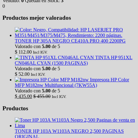
Vendido:
0
Quedan en Stock:
3
0
Productos mejor valorados
TONER HP 305A NEGRO CE410A PRO 400 2200PG
Valorado con
5.00
de 5
$
112.00
Incl IGV.
TINTA HP 951XL
CN046AL CYAN (1500 PAGINAS)
Valorado con
5.00
de 5
$
52.00
Incl IGV.
Impresora HP Color
MFP M182nw Multifuncional (7KW55A)
Valorado con
5.00
de 5
$
435.00
$
455.00
Incl IGV.
Productos
TONER HP 103A W1103A NEGRO 2,500 PAGINAS
ORIGINAL