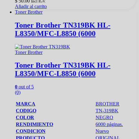
$
50.00
Incl IGV.
Añadir al carrito
Toner Brother
Toner Brother TN319BK HL-
L8350/MFC-L8850 (6000
Toner Brother
Toner Brother TN319BK HL-
L8350/MFC-L8850 (6000
0
out of 5
(0)
MARCA
BROTHER
CODIGO
TN-319BK
COLOR
NEGRO
RENDIMIENTO
6000 páginas.
CONDICION
Nuevo
PRODUCTO
ORIGINAL