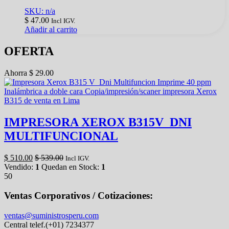
SKU: n/a
$
47.00
Incl IGV.
Añadir al carrito
OFERTA
Ahorra
$
29.00
IMPRESORA XEROX B315V_DNI
MULTIFUNCIONAL
$
510.00
$
539.00
Incl IGV.
Vendido:
1
Quedan en Stock:
1
50
Ventas Corporativos / Cotizaciones:
ventas@suministrosperu.com
Central telef.(+01) 7234377