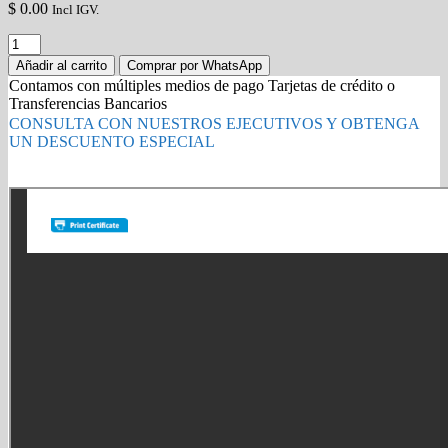
$
0.00
Incl IGV.
TONER
BROTHER
Añadir al carrito
Comprar por WhatsApp
TN-
Contamos con múltiples medios de pago Tarjetas de crédito o
315M
Transferencias Bancarios
MAGENTA
CONSULTA CON NUESTROS EJECUTIVOS Y OBTENGA
(HL-
UN DESCUENTO ESPECIAL
4570)
3500PG
Gold Partner HP l Buy with confidence
quantity