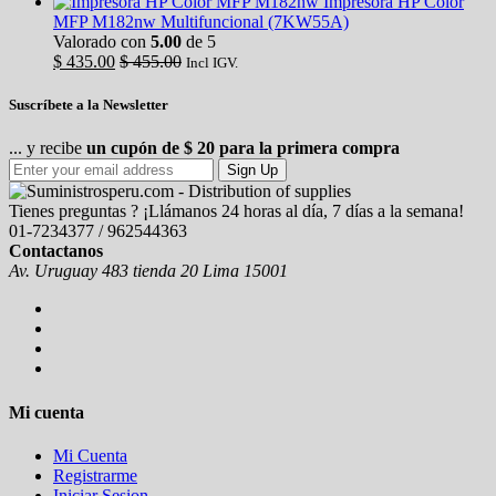
Impresora HP Color
MFP M182nw Multifuncional (7KW55A)
Valorado con
5.00
de 5
$
435.00
$
455.00
Incl IGV.
Suscríbete a la Newsletter
... y recibe
un cupón de $ 20 para la primera compra
Sign Up
Tienes preguntas ? ¡Llámanos 24 horas al día, 7 días a la semana!
01-7234377 / 962544363
Contactanos
Av. Uruguay 483 tienda 20 Lima 15001
Mi cuenta
Mi Cuenta
Registrarme
Iniciar Sesion