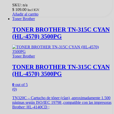
SKU: n/a
$
109.00
Incl IGV.
Añadir al carrito
Toner Brother
TONER BROTHER TN-315C CYAN
(HL-4570) 3500PG
Toner Brother
TONER BROTHER TN-315C CYAN
(HL-4570) 3500PG
0
out of 5
(0)
TN320C – Cartucho de tóner (cían) ,aproximadamente 1.500
páginas según ISO/IEC 19798 ,compatible con las impresoras
Brother: HL-4140CD ;