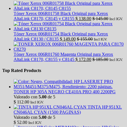
Tóner Xerox 006R01758 Black Original para Xerox
AltaLink C8170, C8145 y C8155
$
138.00
$
145.00
Incl IGV.
Tóner Xerox 006R01754 Black Original para Xerox
AltaLink C8130 / C8135
$
149.00
$
155.00
Incl IGV.
Tóner Xerox 006R01760 Magenta Original para Xerox
AltaLink C8170, C8155 y C8145
$
172.00
$
185.00
Incl IGV.
Top Rated Products
TONER HP 305A NEGRO CE410A PRO 400 2200PG
Valorado con
5.00
de 5
$
112.00
Incl IGV.
TINTA HP 951XL
CN046AL CYAN (1500 PAGINAS)
Valorado con
5.00
de 5
$
52.00
Incl IGV.