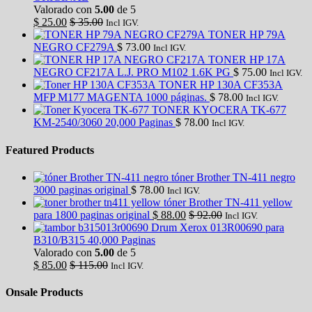
Valorado con
5.00
de 5
$
25.00
$
35.00
Incl IGV.
TONER HP 79A
NEGRO CF279A
$
73.00
Incl IGV.
TONER HP 17A
NEGRO CF217A L.J. PRO M102 1.6K PG
$
75.00
Incl IGV.
TONER HP 130A CF353A
MFP M177 MAGENTA 1000 páginas.
$
78.00
Incl IGV.
TONER KYOCERA TK-677
KM-2540/3060 20,000 Paginas
$
78.00
Incl IGV.
Featured Products
tóner Brother TN-411 negro
3000 paginas original
$
78.00
Incl IGV.
tóner Brother TN-411 yellow
para 1800 paginas original
$
88.00
$
92.00
Incl IGV.
Drum Xerox 013R00690 para
B310/B315 40,000 Paginas
Valorado con
5.00
de 5
$
85.00
$
115.00
Incl IGV.
Onsale Products