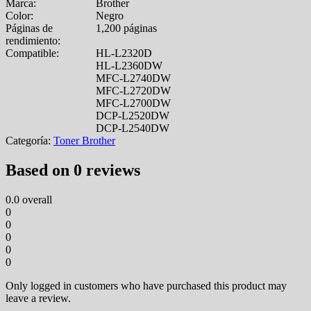
Marca:
Brother
Color:
Negro
Páginas de
1,200 páginas
rendimiento:
Compatible:
HL-L2320D
HL-L2360DW
MFC-L2740DW
MFC-L2720DW
MFC-L2700DW
DCP-L2520DW
DCP-L2540DW
Categoría:
Toner Brother
Based on 0 reviews
0.0
overall
0
0
0
0
0
Only logged in customers who have purchased this product may
leave a review.