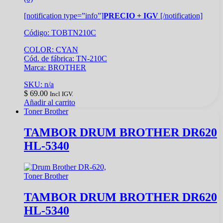
[notification type=”info”]
PRECIO + IGV
[/notification]
Código: TOBTN210C
COLOR: CYAN
Cód. de fábrica: TN-210C
Marca: BROTHER
SKU: n/a
$
69.00
Incl IGV.
Añadir al carrito
Toner Brother
TAMBOR DRUM BROTHER DR620
HL-5340
Toner Brother
TAMBOR DRUM BROTHER DR620
HL-5340