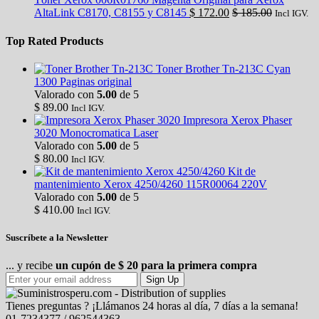
AltaLink C8170, C8155 y C8145
$
172.00
$
185.00
Incl IGV.
Top Rated Products
Toner Brother Tn-213C Cyan
1300 Paginas original
Valorado con
5.00
de 5
$
89.00
Incl IGV.
Impresora Xerox Phaser
3020 Monocromatica Laser
Valorado con
5.00
de 5
$
80.00
Incl IGV.
Kit de
mantenimiento Xerox 4250/4260 115R00064 220V
Valorado con
5.00
de 5
$
410.00
Incl IGV.
Suscríbete a la Newsletter
... y recibe
un cupón de $ 20 para la primera compra
Sign Up
Tienes preguntas ? ¡Llámanos 24 horas al día, 7 días a la semana!
01-7234377 / 962544363