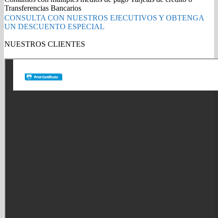
2340
Transferencias Bancarios
para
CONSULTA CON NUESTROS EJECUTIVOS Y OBTENGA
HL-
UN DESCUENTO ESPECIAL
L2360DW/DCPL2540DW
1,200
NUESTROS CLIENTES
páginas
Gold Partner HP l Buy with confidence
quantity