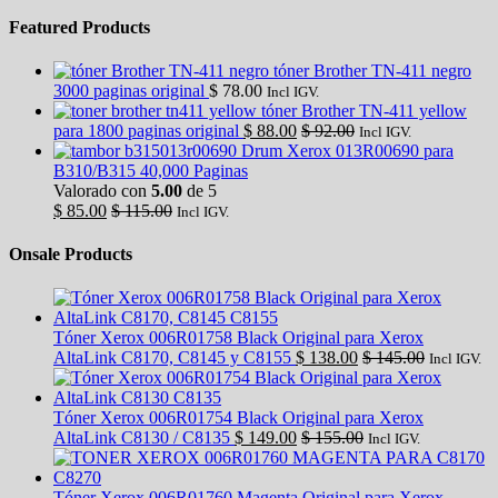
Featured Products
tóner Brother TN-411 negro
3000 paginas original
$
78.00
Incl IGV.
tóner Brother TN-411 yellow
para 1800 paginas original
$
88.00
$
92.00
Incl IGV.
Drum Xerox 013R00690 para
B310/B315 40,000 Paginas
Valorado con
5.00
de 5
$
85.00
$
115.00
Incl IGV.
Onsale Products
Tóner Xerox 006R01758 Black Original para Xerox
AltaLink C8170, C8145 y C8155
$
138.00
$
145.00
Incl IGV.
Tóner Xerox 006R01754 Black Original para Xerox
AltaLink C8130 / C8135
$
149.00
$
155.00
Incl IGV.
Tóner Xerox 006R01760 Magenta Original para Xerox