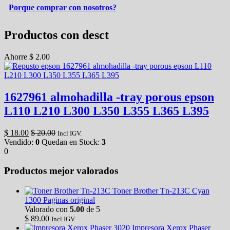
Porque comprar con nosotros?
Productos con desct
Ahorre
$
2.00
1627961 almohadilla -tray porous epson
L110 L210 L300 L350 L355 L365 L395
$
18.00
$
20.00
Incl IGV.
Vendido:
0
Quedan en Stock:
3
0
Productos mejor valorados
Toner Brother Tn-213C Cyan
1300 Paginas original
Valorado con
5.00
de 5
$
89.00
Incl IGV.
Impresora Xerox Phaser