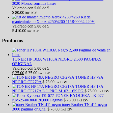
3020 Monocromatica Laser
Valorado con
5.00
de 5
$
80.00
Incl IGV.
Kit de
mantenimiento Xerox 4250/4260 115R00064 220V
Valorado con
5.00
de 5
$
410.00
Incl IGV.
Productos
TONER HP 103A W1103A NEGRO 2,500 PAGINAS
ORIGINAL
Valorado con
5.00
de 5
$
25.00
$
35.00
Incl IGV.
TONER HP 79A
NEGRO CF279A
$
73.00
Incl IGV.
TONER HP 17A
NEGRO CF217A L.J. PRO M102 1.6K PG
$
75.00
Incl IGV.
TONER KYOCERA TK-677
KM-2540/3060 20,000 Paginas
$
78.00
Incl IGV.
tóner Brother TN-411 negro
3000 paginas original
$
78.00
Incl IGV.