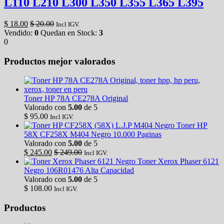
L110 L210 L300 L350 L355 L365 L395
$
18.00
$
20.00
Incl IGV.
Vendido:
0
Quedan en Stock:
3
0
Productos mejor valorados
Toner HP 78A CE278A Original
Valorado con
5.00
de 5
$
95.00
Incl IGV.
Toner HP
58X CF258X M404 Negro 10.000 Paginas
Valorado con
5.00
de 5
$
245.00
$
249.00
Incl IGV.
Toner Xerox Phaser 6121
Negro 106R01476 Alta Capacidad
Valorado con
5.00
de 5
$
108.00
Incl IGV.
Productos