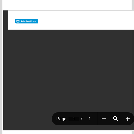
Satisfacción: es nuestra búsqueda diaria. No quedamos felices si no
lo logramos!