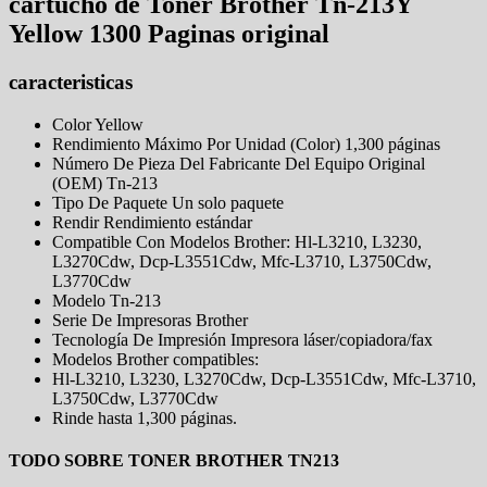
cartucho de Toner Brother Tn-213Y
Yellow 1300 Paginas original
caracteristicas
Color Yellow
Rendimiento Máximo Por Unidad (Color) 1,300 páginas
Número De Pieza Del Fabricante Del Equipo Original
(OEM) Tn-213
Tipo De Paquete Un solo paquete
Rendir Rendimiento estándar
Compatible Con Modelos Brother: Hl-L3210, L3230,
L3270Cdw, Dcp-L3551Cdw, Mfc-L3710, L3750Cdw,
L3770Cdw
Modelo Tn-213
Serie De Impresoras Brother
Tecnología De Impresión Impresora láser/copiadora/fax
Modelos Brother compatibles:
Hl-L3210, L3230, L3270Cdw, Dcp-L3551Cdw, Mfc-L3710,
L3750Cdw, L3770Cdw
Rinde hasta 1,300 páginas.
TODO SOBRE TONER BROTHER TN213