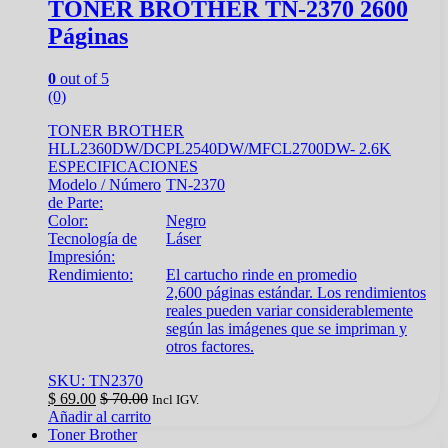
TONER BROTHER TN-2370 2600
Páginas
0
out of 5
(0)
TONER BROTHER
HLL2360DW/DCPL2540DW/MFCL2700DW- 2.6K
ESPECIFICACIONES
Modelo / Número
TN-2370
de Parte:
Color:
Negro
Tecnología de
Láser
Impresión:
Rendimiento:
El cartucho rinde en promedio
2,600 páginas estándar. Los rendimientos
reales pueden variar considerablemente
según las imágenes que se impriman y
otros factores.
SKU: TN2370
$
69.00
$
70.00
Incl IGV.
Añadir al carrito
Toner Brother