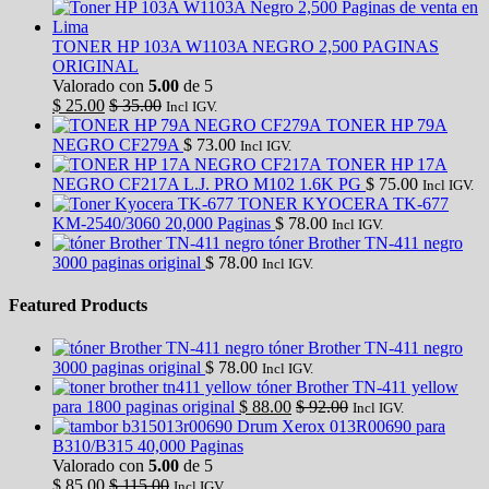
TONER HP 103A W1103A NEGRO 2,500 PAGINAS
ORIGINAL
Valorado con
5.00
de 5
$
25.00
$
35.00
Incl IGV.
TONER HP 79A
NEGRO CF279A
$
73.00
Incl IGV.
TONER HP 17A
NEGRO CF217A L.J. PRO M102 1.6K PG
$
75.00
Incl IGV.
TONER KYOCERA TK-677
KM-2540/3060 20,000 Paginas
$
78.00
Incl IGV.
tóner Brother TN-411 negro
3000 paginas original
$
78.00
Incl IGV.
Featured Products
tóner Brother TN-411 negro
3000 paginas original
$
78.00
Incl IGV.
tóner Brother TN-411 yellow
para 1800 paginas original
$
88.00
$
92.00
Incl IGV.
Drum Xerox 013R00690 para
B310/B315 40,000 Paginas
Valorado con
5.00
de 5
$
85.00
$
115.00
Incl IGV.