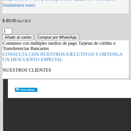
Suministros toner.
$
89.00
Incl IGV.
Toner
Brother
Añadir al carrito
Comprar por WhatsApp
Tn-
Contamos con múltiples medios de pago Tarjetas de crédito o
213Y
Transferencias Bancarios
Yellow
CONSULTA CON NUESTROS EJECUTIVOS Y OBTENGA
1300
UN DESCUENTO ESPECIAL
Paginas
original
NUESTROS CLIENTES
quantity
Gold Partner HP l Buy with confidence