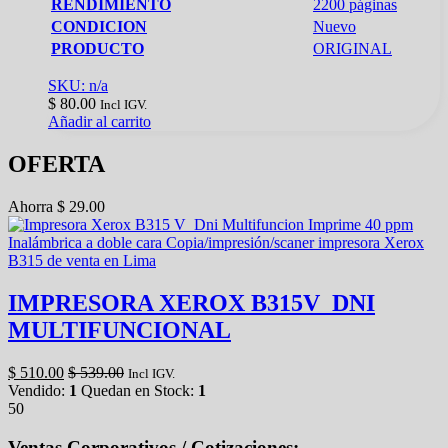
RENDIMIENTO
2200 páginas
CONDICION
Nuevo
PRODUCTO
ORIGINAL
SKU: n/a
$
80.00
Incl IGV.
Añadir al carrito
OFERTA
Ahorra
$
29.00
IMPRESORA XEROX B315V_DNI
MULTIFUNCIONAL
$
510.00
$
539.00
Incl IGV.
Vendido:
1
Quedan en Stock:
1
50
Ventas Corporativos / Cotizaciones: