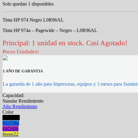
Solo quedan 1 disponibles
Tinta HP 974 Negro L0R96AL
Tinta HP 974a – Pagewide – Negro – L0R96AL
Principal: 1 unidad en stock. Casi Agotado!
Pocos Unidades!
1 AÑO DE GARANTIA
La garantía de 1 año para Impresoras, equipos y 3 meses para Suminis
Capacidad:
Standar Rendimiento
Alto Rendimiento
Color
#000000
#1e73be
#af2496
#eeee22