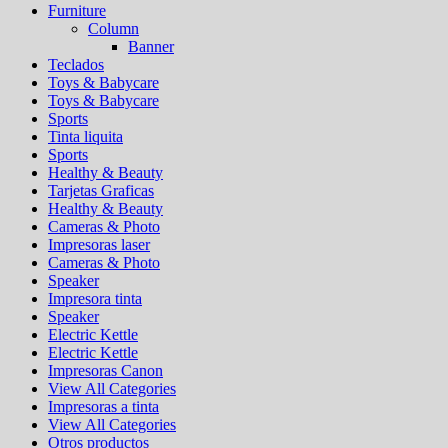
Furniture
Column
Banner
Teclados
Toys & Babycare
Toys & Babycare
Sports
Tinta liquita
Sports
Healthy & Beauty
Tarjetas Graficas
Healthy & Beauty
Cameras & Photo
Impresoras laser
Cameras & Photo
Speaker
Impresora tinta
Speaker
Electric Kettle
Electric Kettle
Impresoras Canon
View All Categories
Impresoras a tinta
View All Categories
Otros productos