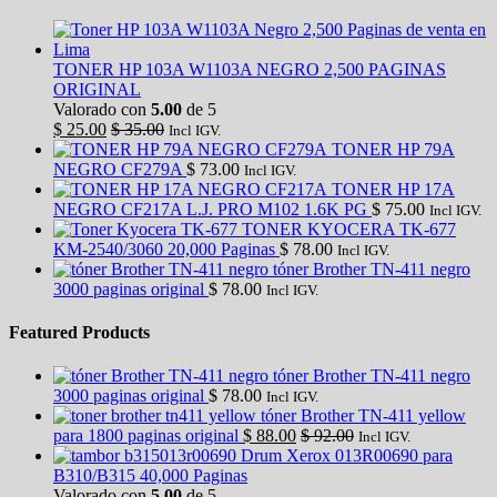
TONER HP 103A W1103A NEGRO 2,500 PAGINAS
ORIGINAL
Valorado con
5.00
de 5
$
25.00
$
35.00
Incl IGV.
TONER HP 79A
NEGRO CF279A
$
73.00
Incl IGV.
TONER HP 17A
NEGRO CF217A L.J. PRO M102 1.6K PG
$
75.00
Incl IGV.
TONER KYOCERA TK-677
KM-2540/3060 20,000 Paginas
$
78.00
Incl IGV.
tóner Brother TN-411 negro
3000 paginas original
$
78.00
Incl IGV.
Featured Products
tóner Brother TN-411 negro
3000 paginas original
$
78.00
Incl IGV.
tóner Brother TN-411 yellow
para 1800 paginas original
$
88.00
$
92.00
Incl IGV.
Drum Xerox 013R00690 para
B310/B315 40,000 Paginas
Valorado con
5.00
de 5