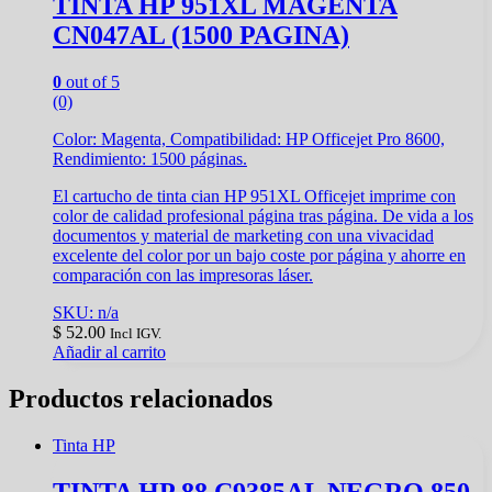
TINTA HP 951XL MAGENTA
CN047AL (1500 PAGINA)
0
out of 5
(0)
Color: Magenta, Compatibilidad: HP Officejet Pro 8600,
Rendimiento: 1500 páginas.
El cartucho de tinta cian HP 951XL Officejet imprime con
color de calidad profesional página tras página. De vida a los
documentos y material de marketing con una vivacidad
excelente del color por un bajo coste por página y ahorre en
comparación con las impresoras láser.
SKU: n/a
$
52.00
Incl IGV.
Añadir al carrito
Productos relacionados
Tinta HP
TINTA HP 88 C9385AL NEGRO 850