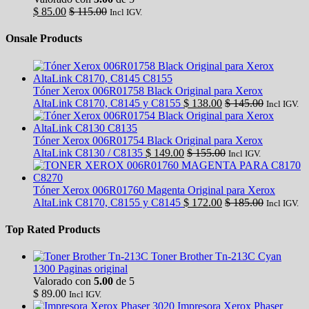
$
85.00
$
115.00
Incl IGV.
Onsale Products
Tóner Xerox 006R01758 Black Original para Xerox
AltaLink C8170, C8145 y C8155
$
138.00
$
145.00
Incl IGV.
Tóner Xerox 006R01754 Black Original para Xerox
AltaLink C8130 / C8135
$
149.00
$
155.00
Incl IGV.
Tóner Xerox 006R01760 Magenta Original para Xerox
AltaLink C8170, C8155 y C8145
$
172.00
$
185.00
Incl IGV.
Top Rated Products
Toner Brother Tn-213C Cyan
1300 Paginas original
Valorado con
5.00
de 5
$
89.00
Incl IGV.
Impresora Xerox Phaser