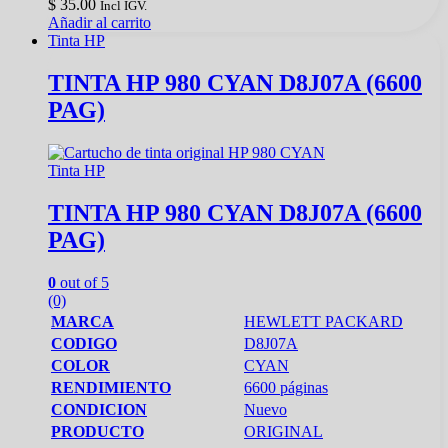
$
35.00
Incl IGV.
Añadir al carrito
Tinta HP
TINTA HP 980 CYAN D8J07A (6600
PAG)
Tinta HP
TINTA HP 980 CYAN D8J07A (6600
PAG)
0
out of 5
(0)
MARCA
HEWLETT PACKARD
CODIGO
D8J07A
COLOR
CYAN
RENDIMIENTO
6600 páginas
CONDICION
Nuevo
PRODUCTO
ORIGINAL