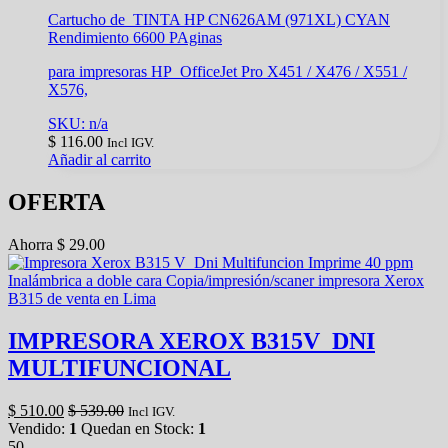
Cartucho de TINTA HP CN626AM (971XL) CYAN
Rendimiento 6600 PAginas
para impresoras HP OfficeJet Pro X451 / X476 / X551 /
X576,
SKU: n/a
$
116.00
Incl IGV.
Añadir al carrito
OFERTA
Ahorra
$
29.00
IMPRESORA XEROX B315V_DNI
MULTIFUNCIONAL
$
510.00
$
539.00
Incl IGV.
Vendido:
1
Quedan en Stock:
1
50