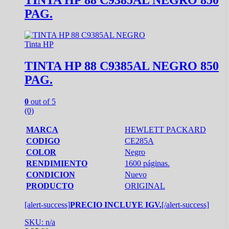
PAG.
Tinta HP
TINTA HP 88 C9385AL NEGRO 850
PAG.
0
out of 5
(0)
MARCA
HEWLETT PACKARD
CODIGO
CE285A
COLOR
Negro
RENDIMIENTO
1600 páginas.
CONDICION
Nuevo
PRODUCTO
ORIGINAL
[alert-success]
PRECIO INCLUYE IGV.
[/alert-success]
SKU: n/a