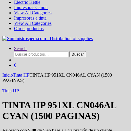
Electric Kettle
Impresoras Canon
View All Categories
Impresoras a tinta
View All Categories
Otros productos
Search
Buscar
Buscar
por:
0
Inicio
Tinta HP
TINTA HP 951XL CN046AL CYAN (1500
PAGINAS)
Tinta HP
TINTA HP 951XL CN046AL
CYAN (1500 PAGINAS)
Valorado con
5.00
de 5 en base a
1
valoración de un cliente