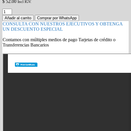
$
52.00
Incl IGV.
TINTA
HP
Añadir al carrito
Comprar por WhatsApp
951XL
CONSULTA CON NUESTROS EJECUTIVOS Y OBTENGA
CN046AL
UN DESCUENTO ESPECIAL
CYAN
(1500
Contamos con múltiples medios de pago Tarjetas de crédito o
PAGINAS)
Transferencias Bancarios
quantity
Gold Partner HP l Buy with confidence