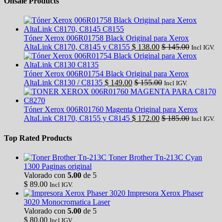
Onsale Products
Tóner Xerox 006R01758 Black Original para Xerox
AltaLink C8170, C8145 y C8155
$
138.00
$
145.00
Incl IGV.
Tóner Xerox 006R01754 Black Original para Xerox
AltaLink C8130 / C8135
$
149.00
$
155.00
Incl IGV.
Tóner Xerox 006R01760 Magenta Original para Xerox
AltaLink C8170, C8155 y C8145
$
172.00
$
185.00
Incl IGV.
Top Rated Products
Toner Brother Tn-213C Cyan
1300 Paginas original
Valorado con
5.00
de 5
$
89.00
Incl IGV.
Impresora Xerox Phaser
3020 Monocromatica Laser
Valorado con
5.00
de 5
$
80.00
Incl IGV.