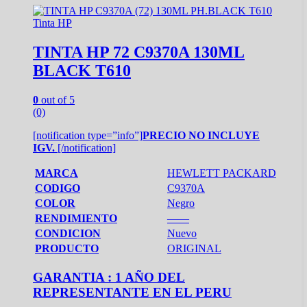
Tinta HP
TINTA HP 72 C9370A 130ML
BLACK T610
0
out of 5
(0)
[notification type=”info”]
PRECIO NO INCLUYE
IGV.
[/notification]
MARCA
HEWLETT PACKARD
CODIGO
C9370A
COLOR
Negro
RENDIMIENTO
——
CONDICION
Nuevo
PRODUCTO
ORIGINAL
GARANTIA : 1 AÑO DEL
REPRESENTANTE EN EL PERU