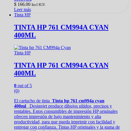
$
166.00
Incl IGV.
Leer más
Tinta HP
TINTA HP 761 CM994A CYAN
400ML
Tinta HP
TINTA HP 761 CM994A CYAN
400ML
0
out of 5
(0)
El cartucho de tinta
Tinta hp 761 cm994a cyan
400ml
Designjet produce dibujos nítidos, precisos y
rentables. Estos consumibles de impresión HP originales
ofrecen impresión de bajo mantenimiento y alta
productividad, para que pueda imprimir con facilidad y
entregar con confianza. Tintas HP originales y la gama de