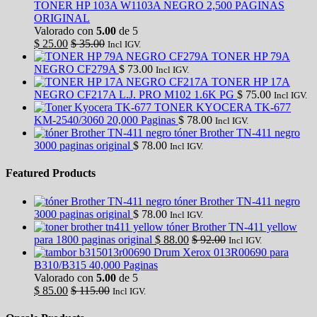
TONER HP 103A W1103A NEGRO 2,500 PAGINAS
ORIGINAL
Valorado con
5.00
de 5
$
25.00
$
35.00
Incl IGV.
TONER HP 79A
NEGRO CF279A
$
73.00
Incl IGV.
TONER HP 17A
NEGRO CF217A L.J. PRO M102 1.6K PG
$
75.00
Incl IGV.
TONER KYOCERA TK-677
KM-2540/3060 20,000 Paginas
$
78.00
Incl IGV.
tóner Brother TN-411 negro
3000 paginas original
$
78.00
Incl IGV.
Featured Products
tóner Brother TN-411 negro
3000 paginas original
$
78.00
Incl IGV.
tóner Brother TN-411 yellow
para 1800 paginas original
$
88.00
$
92.00
Incl IGV.
Drum Xerox 013R00690 para
B310/B315 40,000 Paginas
Valorado con
5.00
de 5
$
85.00
$
115.00
Incl IGV.