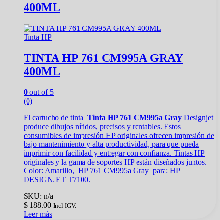
400ML
Tinta HP
TINTA HP 761 CM995A GRAY
400ML
0
out of 5
(0)
El cartucho de tinta
Tinta HP 761 CM995a Gray
Designjet
produce dibujos nítidos, precisos y rentables. Estos
consumibles de impresión HP originales ofrecen impresión de
bajo mantenimiento y alta productividad, para que pueda
imprimir con facilidad y entregar con confianza. Tintas HP
originales y la gama de soportes HP están diseñados juntos.
Color: Amarillo, HP 761 CM995a Gray
para:
HP
DESIGNJET T7100.
SKU: n/a
$
188.00
Incl IGV.
Leer más