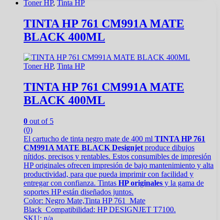
Toner HP
,
Tinta HP
TINTA HP 761 CM991A MATE
BLACK 400ML
Toner HP
,
Tinta HP
TINTA HP 761 CM991A MATE
BLACK 400ML
0
out of 5
(0)
El cartucho de tinta negro mate de 400 ml
TINTA HP 761
CM991A MATE BLACK Designjet
produce dibujos
nítidos, precisos y rentables. Estos consumibles de impresión
HP originales ofrecen impresión de bajo mantenimiento y alta
productividad, para que pueda imprimir con facilidad y
entregar con confianza. Tintas
HP originales
y la gama de
soportes HP están diseñados juntos.
Color: Negro Mate,Tinta HP 761 Mate
Black Compatibilidad: HP DESIGNJET T7100.
SKU: n/a