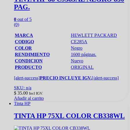
PAG.
0
out of 5
(0)
MARCA
HEWLETT PACKARD
CODIGO
CE285A
COLOR
Negro
RENDIMIENTO
1600 páginas.
CONDICION
Nuevo
PRODUCTO
ORIGINAL
[alert-success]
PRECIO INCLUYE IGV.
[/alert-success]
SKU: n/a
$
35.00
Incl IGV.
Añadir al carrito
Tinta HP
TINTA HP 75XL COLOR CB338WL