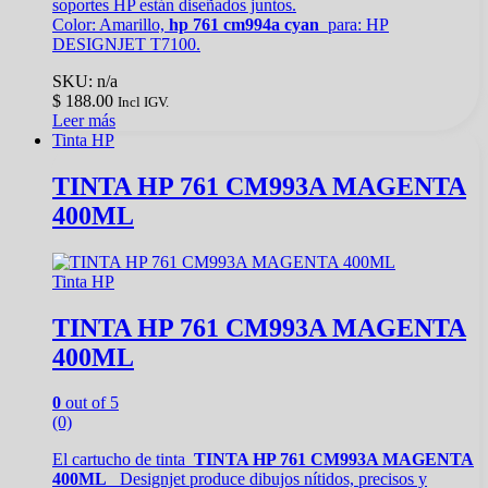
soportes HP están diseñados juntos.
Color: Amarillo,
hp 761 cm994a cyan
para:
HP
DESIGNJET T7100.
SKU: n/a
$
188.00
Incl IGV.
Leer más
Tinta HP
TINTA HP 761 CM993A MAGENTA
400ML
Tinta HP
TINTA HP 761 CM993A MAGENTA
400ML
0
out of 5
(0)
El cartucho de tinta
TINTA HP 761 CM993A MAGENTA
400ML
Designjet produce dibujos nítidos, precisos y