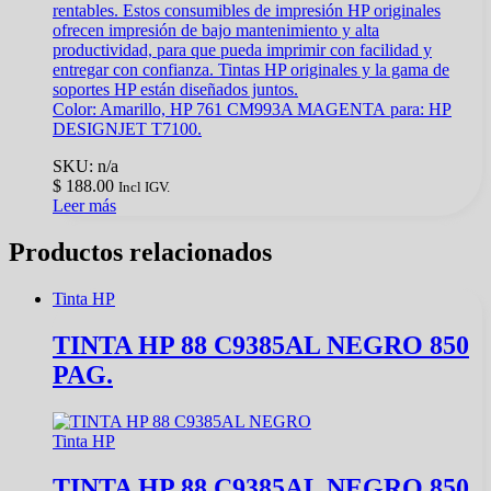
rentables. Estos consumibles de impresión HP originales
ofrecen impresión de bajo mantenimiento y alta
productividad, para que pueda imprimir con facilidad y
entregar con confianza. Tintas HP originales y la gama de
soportes HP están diseñados juntos.
Color: Amarillo, HP 761 CM993A MAGENTA para:
HP
DESIGNJET T7100.
SKU: n/a
$
188.00
Incl IGV.
Leer más
Productos relacionados
Tinta HP
TINTA HP 88 C9385AL NEGRO 850
PAG.
Tinta HP
TINTA HP 88 C9385AL NEGRO 850