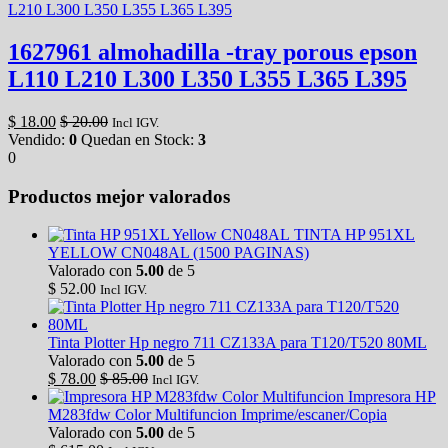
1627961 almohadilla -tray porous epson
L110 L210 L300 L350 L355 L365 L395
$
18.00
$
20.00
Incl IGV.
Vendido:
0
Quedan en Stock:
3
0
Productos mejor valorados
TINTA HP 951XL
YELLOW CN048AL (1500 PAGINAS)
Valorado con
5.00
de 5
$
52.00
Incl IGV.
Tinta Plotter Hp negro 711 CZ133A para T120/T520 80ML
Valorado con
5.00
de 5
$
78.00
$
85.00
Incl IGV.
Impresora HP
M283fdw Color Multifuncion Imprime/escaner/Copia
Valorado con
5.00
de 5