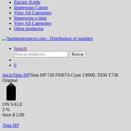
Electric Kettle
Impresoras Canon
View All Categories
Impresoras a tinta
View All Categories
Otros productos
Search
Buscar
Buscar
por:
0
Inicio
Tinta HP
Tinta HP 728 F9J67A Cyan 130ML T830 T730
Original
ON SALE
2
%
Save
$ 2.00
Tinta HP