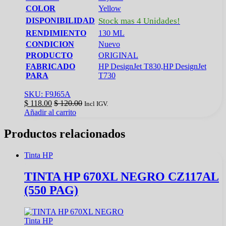
COLOR
Yellow
DISPONIBILIDAD
Stock mas 4 Unidades!
RENDIMIENTO
130 ML
CONDICION
Nuevo
PRODUCTO
ORIGINAL
FABRICADO
HP DesignJet T830,HP DesignJet
PARA
T730
SKU: F9J65A
$
118.00
$
120.00
Incl IGV.
Añadir al carrito
Productos relacionados
Tinta HP
TINTA HP 670XL NEGRO CZ117AL
(550 PAG)
Tinta HP