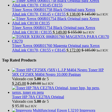
Tóner Xerox 006R01758 Black Original para Xerox
AltaLink C8170, C8145 y C8155
$
138.00
$
145.00
Incl IGV.
Tóner Xerox 006R01754 Black Original para Xerox
AltaLink C8130 / C8135
$
149.00
$
155.00
Incl IGV.
Tóner Xerox 006R01760 Magenta Original para Xerox
AltaLink C8170, C8155 y C8145
$
172.00
$
185.00
Incl IGV.
Top Rated Products
Toner HP
58X CF258X M404 Negro 10.000 Paginas
Valorado con
5.00
de 5
$
245.00
$
249.00
Incl IGV.
Toner HP 78A CE278A Original
Valorado con
5.00
de 5
$
95.00
Incl IGV.
Impresora