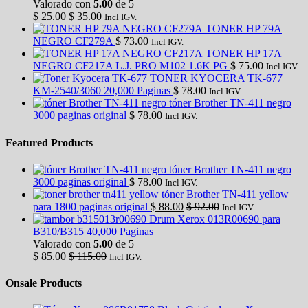
Valorado con
5.00
de 5
$
25.00
$
35.00
Incl IGV.
TONER HP 79A
NEGRO CF279A
$
73.00
Incl IGV.
TONER HP 17A
NEGRO CF217A L.J. PRO M102 1.6K PG
$
75.00
Incl IGV.
TONER KYOCERA TK-677
KM-2540/3060 20,000 Paginas
$
78.00
Incl IGV.
tóner Brother TN-411 negro
3000 paginas original
$
78.00
Incl IGV.
Featured Products
tóner Brother TN-411 negro
3000 paginas original
$
78.00
Incl IGV.
tóner Brother TN-411 yellow
para 1800 paginas original
$
88.00
$
92.00
Incl IGV.
Drum Xerox 013R00690 para
B310/B315 40,000 Paginas
Valorado con
5.00
de 5
$
85.00
$
115.00
Incl IGV.
Onsale Products