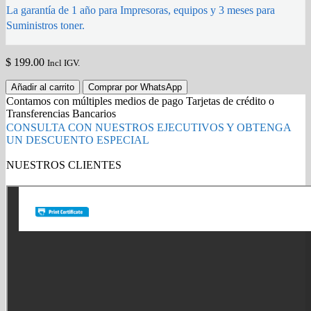
La garantía de 1 año para Impresoras, equipos y 3 meses para
Suministros toner.
$
199.00
Incl IGV.
TINTA
Añadir al carrito
Comprar por WhatsApp
HP
Contamos con múltiples medios de pago Tarjetas de crédito o
727A
Transferencias Bancarios
C1Q12A
CONSULTA CON NUESTROS EJECUTIVOS Y OBTENGA
300ML
UN DESCUENTO ESPECIAL
MATTE
BLACK
NUESTROS CLIENTES
ORIGINAL
Gold Partner HP l Buy with confidence
quantity