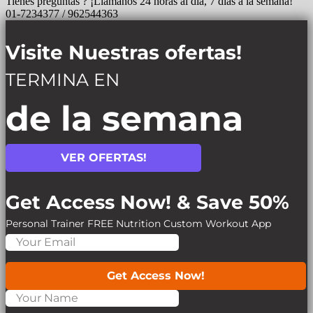
Tienes preguntas ? ¡Llámanos 24 horas al día, 7 días a la semana!
01-7234377 / 962544363
Visite Nuestras ofertas!
TERMINA EN
de la semana
VER OFERTAS!
Get Access Now! & Save 50%
Personal Trainer
FREE Nutrition
Custom Workout App
Get Access Now!