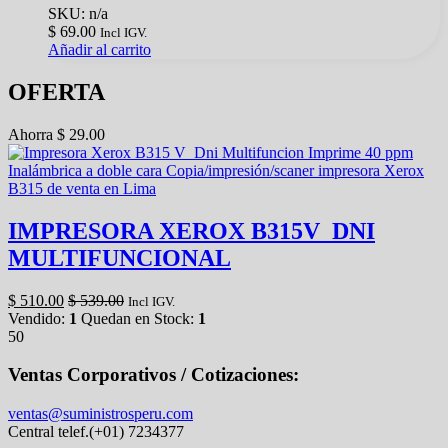
SKU: n/a
$
69.00
Incl IGV.
Añadir al carrito
OFERTA
Ahorra
$
29.00
IMPRESORA XEROX B315V_DNI
MULTIFUNCIONAL
$
510.00
$
539.00
Incl IGV.
Vendido:
1
Quedan en Stock:
1
50
Ventas Corporativos / Cotizaciones:
ventas@suministrosperu.com
Central telef.(+01) 7234377