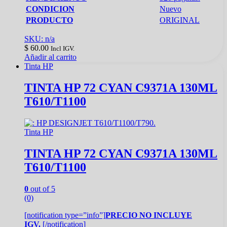
CONDICION
Nuevo
PRODUCTO
ORIGINAL
SKU: n/a
$
60.00
Incl IGV.
Añadir al carrito
Tinta HP
TINTA HP 72 CYAN C9371A 130ML
T610/T1100
Tinta HP
TINTA HP 72 CYAN C9371A 130ML
T610/T1100
0
out of 5
(0)
[notification type=”info”]
PRECIO NO INCLUYE
IGV.
[/notification]