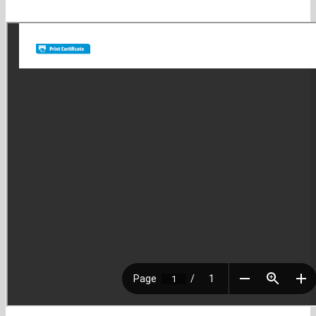
Satisfacción: es nuestra búsqueda diaria. No quedamos felices si no
lo logramos!