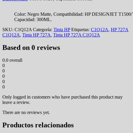
Color: Negro Matte, Compatibilidad: HP DESIGNJET T1500/
Capacidad: 300ML.
SKU:
C1Q12A
Categoría:
Tinta HP
Etiquetas:
C1Q12A
,
HP 727A
C1Q12A
,
Tinta HP 727A
,
Tinta HP 727A C1Q12A
Based on 0 reviews
0.0
overall
0
0
0
0
0
Only logged in customers who have purchased this product may
leave a review.
There are no reviews yet.
Productos relacionados