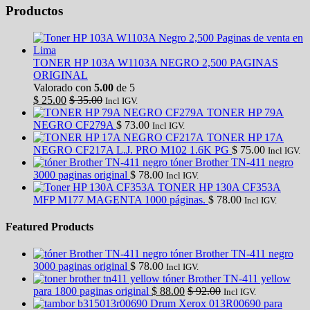
Productos
TONER HP 103A W1103A NEGRO 2,500 PAGINAS
ORIGINAL
Valorado con
5.00
de 5
$
25.00
$
35.00
Incl IGV.
TONER HP 79A
NEGRO CF279A
$
73.00
Incl IGV.
TONER HP 17A
NEGRO CF217A L.J. PRO M102 1.6K PG
$
75.00
Incl IGV.
tóner Brother TN-411 negro
3000 paginas original
$
78.00
Incl IGV.
TONER HP 130A CF353A
MFP M177 MAGENTA 1000 páginas.
$
78.00
Incl IGV.
Featured Products
tóner Brother TN-411 negro
3000 paginas original
$
78.00
Incl IGV.
tóner Brother TN-411 yellow
para 1800 paginas original
$
88.00
$
92.00
Incl IGV.
Drum Xerox 013R00690 para