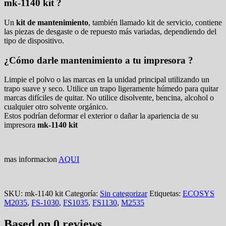
mk-1140 kit ?
Un
kit de mantenimiento
, también llamado kit de servicio, contiene
las piezas de desgaste o de repuesto más variadas, dependiendo del
tipo de dispositivo.
¿Cómo darle mantenimiento a tu impresora ?
Limpie el polvo o las marcas en la unidad principal utilizando un
trapo suave y seco. Utilice un trapo ligeramente húmedo para quitar
marcas difíciles de quitar. No utilice disolvente, bencina, alcohol o
cualquier otro solvente orgánico.
Estos podrían deformar el exterior o dañar la apariencia de su
impresora
mk-1140 kit
mas informacion
AQUI
SKU:
mk-1140 kit
Categoría:
Sin categorizar
Etiquetas:
ECOSYS
M2035
,
FS-1030
,
FS1035
,
FS1130
,
M2535
Based on 0 reviews