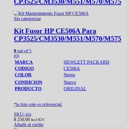
CP3525/CM3530/M551/M570/M575
Sin categorizar
Kit Fusor HP CE506A Para
CP3525/CM3530/M551/M570/M575
0
out of 5
(0)
MARCA
HEWLETT PACKARD
CODIGO
CE506A
COLOR
Negro
CONDICION
Nuevo
PRODUCTO
ORIGINAL
*la foto solo es referencial.
SKU: n/a
$
250.00
Incl IGV.
Añadir al carrito