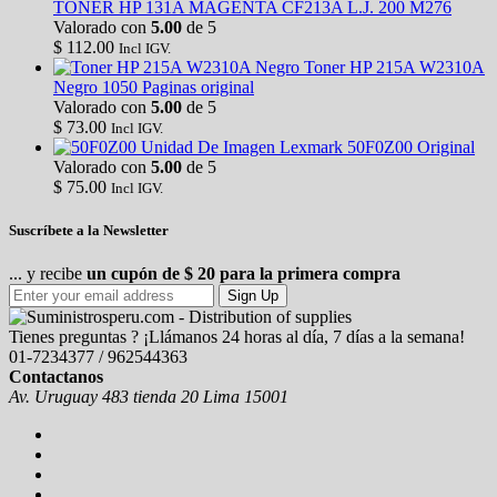
TONER HP 131A MAGENTA CF213A L.J. 200 M276
Valorado con
5.00
de 5
$
112.00
Incl IGV.
Toner HP 215A W2310A
Negro 1050 Paginas original
Valorado con
5.00
de 5
$
73.00
Incl IGV.
Unidad De Imagen Lexmark 50F0Z00 Original
Valorado con
5.00
de 5
$
75.00
Incl IGV.
Suscríbete a la Newsletter
... y recibe
un cupón de $ 20 para la primera compra
Sign Up
Tienes preguntas ? ¡Llámanos 24 horas al día, 7 días a la semana!
01-7234377 / 962544363
Contactanos
Av. Uruguay 483 tienda 20 Lima 15001