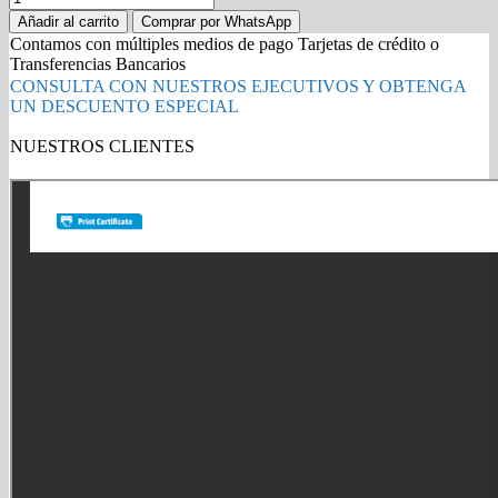
1140
Añadir al carrito
Comprar por WhatsApp
kit
Contamos con múltiples medios de pago Tarjetas de crédito o
de
Transferencias Bancarios
mantenimiento
CONSULTA CON NUESTROS EJECUTIVOS Y OBTENGA
kyocera
UN DESCUENTO ESPECIAL
/ECOSYS
M2035/M2535
NUESTROS CLIENTES
(DK170
Gold Partner HP l Buy with confidence
&
DV1140
quantity