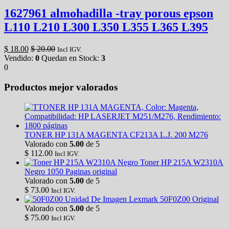
1627961 almohadilla -tray porous epson
L110 L210 L300 L350 L355 L365 L395
$
18.00
$
20.00
Incl IGV.
Vendido:
0
Quedan en Stock:
3
0
Productos mejor valorados
TONER HP 131A MAGENTA CF213A L.J. 200 M276
Valorado con
5.00
de 5
$
112.00
Incl IGV.
Toner HP 215A W2310A
Negro 1050 Paginas original
Valorado con
5.00
de 5
$
73.00
Incl IGV.
Unidad De Imagen Lexmark 50F0Z00 Original
Valorado con
5.00
de 5
$
75.00
Incl IGV.