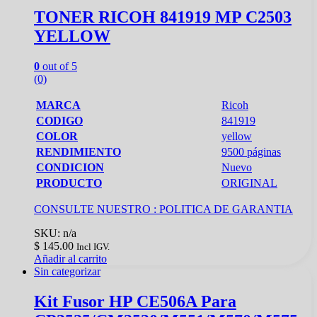
TONER RICOH 841919 MP C2503
YELLOW
0
out of 5
(0)
MARCA
Ricoh
CODIGO
841919
COLOR
yellow
RENDIMIENTO
9500 páginas
CONDICION
Nuevo
PRODUCTO
ORIGINAL
CONSULTE NUESTRO :
POLITICA DE GARANTIA
SKU: n/a
$
145.00
Incl IGV.
Añadir al carrito
Sin categorizar
Kit Fusor HP CE506A Para