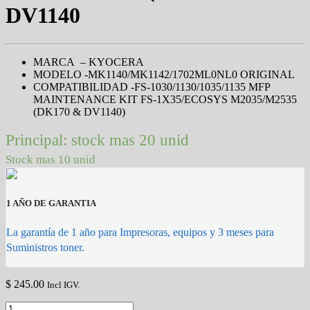
DV1140
MARCA – KYOCERA
MODELO -MK1140/MK1142/1702ML0NL0 ORIGINAL
COMPATIBILIDAD -FS-1030/1130/1035/1135 MFP
MAINTENANCE KIT FS-1X35/ECOSYS M2035/M2535
(DK170 & DV1140)
Principal: stock mas 20 unid
Stock mas 10 unid
1 AÑO DE GARANTIA
La garantía de 1 año para Impresoras, equipos y 3 meses para
Suministros toner.
$
245.00
Incl IGV.
mk-