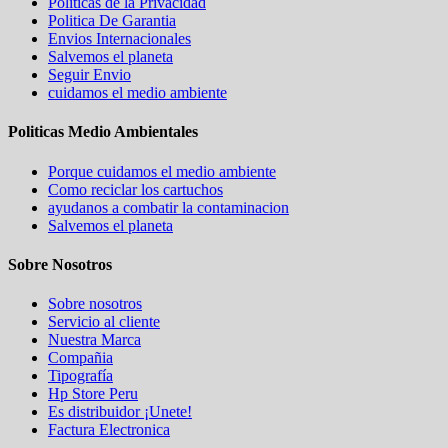
Politicas de la Privacidad
Politica De Garantia
Envios Internacionales
Salvemos el planeta
Seguir Envio
cuidamos el medio ambiente
Politicas Medio Ambientales
Porque cuidamos el medio ambiente
Como reciclar los cartuchos
ayudanos a combatir la contaminacion
Salvemos el planeta
Sobre Nosotros
Sobre nosotros
Servicio al cliente
Nuestra Marca
Compañia
Tipografía
Hp Store Peru
Es distribuidor ¡Unete!
Factura Electronica