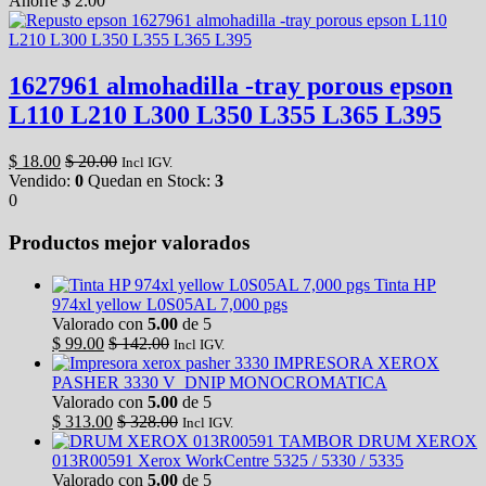
Ahorre
$
2.00
1627961 almohadilla -tray porous epson
L110 L210 L300 L350 L355 L365 L395
$
18.00
$
20.00
Incl IGV.
Vendido:
0
Quedan en Stock:
3
0
Productos mejor valorados
Tinta HP
974xl yellow L0S05AL 7,000 pgs
Valorado con
5.00
de 5
$
99.00
$
142.00
Incl IGV.
IMPRESORA XEROX
PASHER 3330 V_DNIP MONOCROMATICA
Valorado con
5.00
de 5
$
313.00
$
328.00
Incl IGV.
TAMBOR DRUM XEROX
013R00591 Xerox WorkCentre 5325 / 5330 / 5335
Valorado con
5.00
de 5