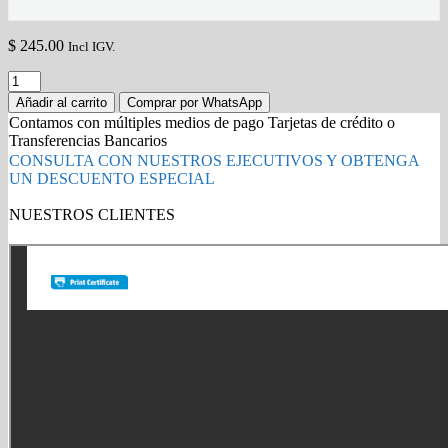
$
245.00
Incl IGV.
Microsoft
Windows
Añadir al carrito
Comprar por WhatsApp
10
Contamos con múltiples medios de pago Tarjetas de crédito o
Pro
Transferencias Bancarios
32/64-
CONSULTA CON NUESTROS EJECUTIVOS Y OBTENGA
bit
UN DESCUENTO ESPECIAL
1
Licencia
NUESTROS CLIENTES
-
Gold Partner HP l Buy with confidence
1
PC
solo
Descarga
original
quantity