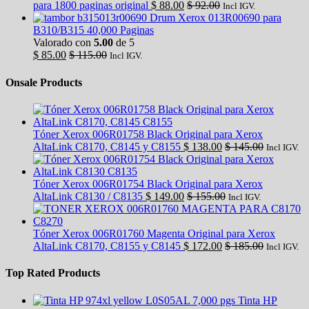
para 1800 paginas original
$
88.00
$
92.00
Incl IGV.
Drum Xerox 013R00690 para
B310/B315 40,000 Paginas
Valorado con
5.00
de 5
$
85.00
$
115.00
Incl IGV.
Onsale Products
Tóner Xerox 006R01758 Black Original para Xerox
AltaLink C8170, C8145 y C8155
$
138.00
$
145.00
Incl IGV.
Tóner Xerox 006R01754 Black Original para Xerox
AltaLink C8130 / C8135
$
149.00
$
155.00
Incl IGV.
Tóner Xerox 006R01760 Magenta Original para Xerox
AltaLink C8170, C8155 y C8145
$
172.00
$
185.00
Incl IGV.
Top Rated Products
Tinta HP