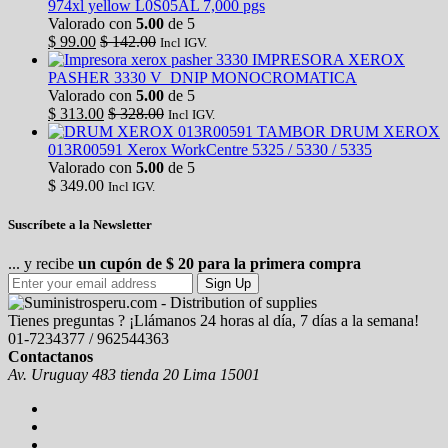
974xl yellow L0S05AL 7,000 pgs
Valorado con
5.00
de 5
$
99.00
$
142.00
Incl IGV.
IMPRESORA XEROX
PASHER 3330 V_DNIP MONOCROMATICA
Valorado con
5.00
de 5
$
313.00
$
328.00
Incl IGV.
TAMBOR DRUM XEROX
013R00591 Xerox WorkCentre 5325 / 5330 / 5335
Valorado con
5.00
de 5
$
349.00
Incl IGV.
Suscríbete a la Newsletter
... y recibe
un cupón de $ 20 para la primera compra
Sign Up
Tienes preguntas ? ¡Llámanos 24 horas al día, 7 días a la semana!
01-7234377 / 962544363
Contactanos
Av. Uruguay 483 tienda 20 Lima 15001