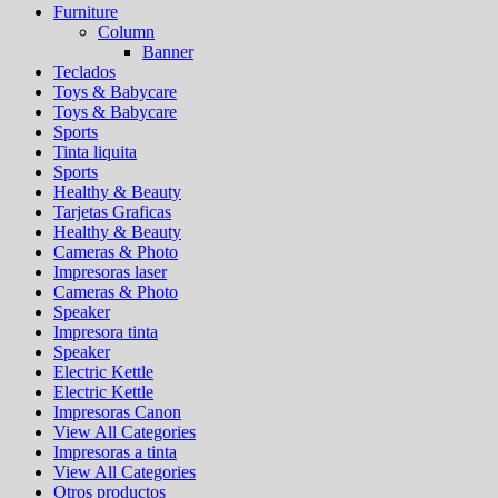
Furniture
Column
Banner
Teclados
Toys & Babycare
Toys & Babycare
Sports
Tinta liquita
Sports
Healthy & Beauty
Tarjetas Graficas
Healthy & Beauty
Cameras & Photo
Impresoras laser
Cameras & Photo
Speaker
Impresora tinta
Speaker
Electric Kettle
Electric Kettle
Impresoras Canon
View All Categories
Impresoras a tinta
View All Categories
Otros productos