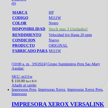
(0)
MARCA
HP
CODIGO
M111W
COLOR
Negro
DISPONIBILIDAD
Stock mas 3 Unidades!
RENDIMIENTO
Velocidad b/n Hasta 20 ppm
CONDICION
Nuevo
PRODUCTO
ORIGINAL
FABRICADO PARA
M111W
[10:00 a. m., 3/9/2024] Grupo Suministros Peru Sac-Mary
Aguilar:
SKU: m111w
$
110.00
Incl IGV.
Añadir al carrito
Impresoras Peru
,
Impresoras Xerox
,
Impresoras Xerox Peru
,
Impresora
IMPRESORA XEROX VERSALINK