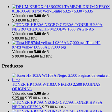
TAMBOR DRUM XEROX
013R00591 Xerox WorkCentre 5325 / 5330 / 5335
Valorado con
5.00
de 5
$
349.00
Incl IGV.
TONER HP 30A
NEGRO CF230AL.J.P M203DW 1600 PAGINAS
Valorado con
5.00
de 5
$
89.00
Incl IGV.
Tinta HP
974xl yellow L0S05AL 7,000 pgs
Valorado con
5.00
de 5
$
99.00
$
142.00
Incl IGV.
Productos
TONER HP 103A W1103A NEGRO 2,500 PAGINAS
ORIGINAL
Valorado con
5.00
de 5
$
25.00
$
35.00
Incl IGV.
TONER HP 79A
NEGRO CF279A
$
73.00
Incl IGV.
TONER HP 17A