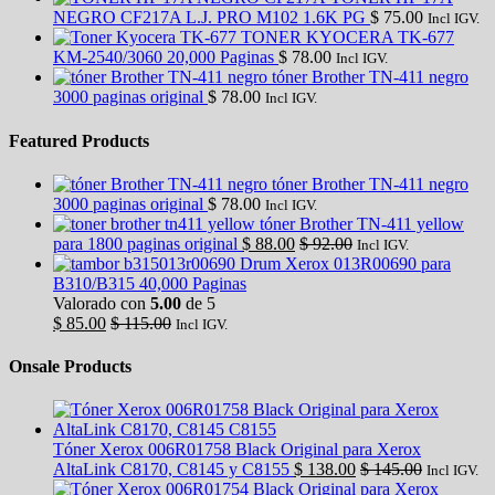
NEGRO CF217A L.J. PRO M102 1.6K PG
$
75.00
Incl IGV.
TONER KYOCERA TK-677
KM-2540/3060 20,000 Paginas
$
78.00
Incl IGV.
tóner Brother TN-411 negro
3000 paginas original
$
78.00
Incl IGV.
Featured Products
tóner Brother TN-411 negro
3000 paginas original
$
78.00
Incl IGV.
tóner Brother TN-411 yellow
para 1800 paginas original
$
88.00
$
92.00
Incl IGV.
Drum Xerox 013R00690 para
B310/B315 40,000 Paginas
Valorado con
5.00
de 5
$
85.00
$
115.00
Incl IGV.
Onsale Products
Tóner Xerox 006R01758 Black Original para Xerox
AltaLink C8170, C8145 y C8155
$
138.00
$
145.00
Incl IGV.