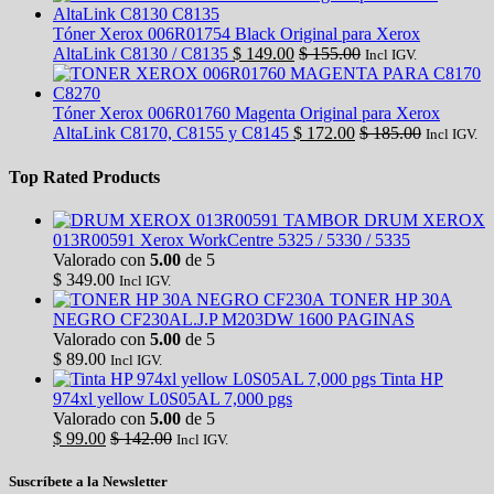
Tóner Xerox 006R01754 Black Original para Xerox
AltaLink C8130 / C8135
$
149.00
$
155.00
Incl IGV.
Tóner Xerox 006R01760 Magenta Original para Xerox
AltaLink C8170, C8155 y C8145
$
172.00
$
185.00
Incl IGV.
Top Rated Products
TAMBOR DRUM XEROX
013R00591 Xerox WorkCentre 5325 / 5330 / 5335
Valorado con
5.00
de 5
$
349.00
Incl IGV.
TONER HP 30A
NEGRO CF230AL.J.P M203DW 1600 PAGINAS
Valorado con
5.00
de 5
$
89.00
Incl IGV.
Tinta HP
974xl yellow L0S05AL 7,000 pgs
Valorado con
5.00
de 5
$
99.00
$
142.00
Incl IGV.
Suscríbete a la Newsletter