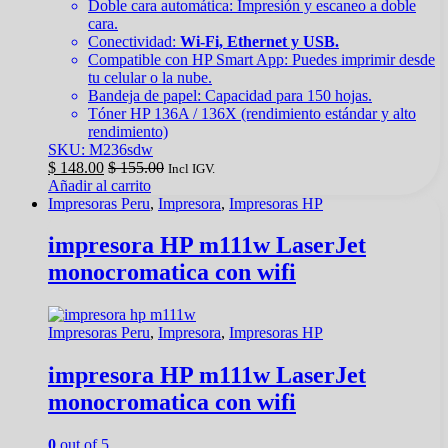
Doble cara automática: Impresión y escaneo a doble
cara.
Conectividad:
Wi-Fi, Ethernet y USB.
Compatible con HP Smart App: Puedes imprimir desde
tu celular o la nube.
Bandeja de papel: Capacidad para 150 hojas.
Tóner HP 136A / 136X (rendimiento estándar y alto
rendimiento)
SKU: M236sdw
$
148.00
$
155.00
Incl IGV.
Añadir al carrito
Impresoras Peru
,
Impresora
,
Impresoras HP
impresora HP m111w LaserJet
monocromatica con wifi
Impresoras Peru
,
Impresora
,
Impresoras HP
impresora HP m111w LaserJet
monocromatica con wifi
0
out of 5