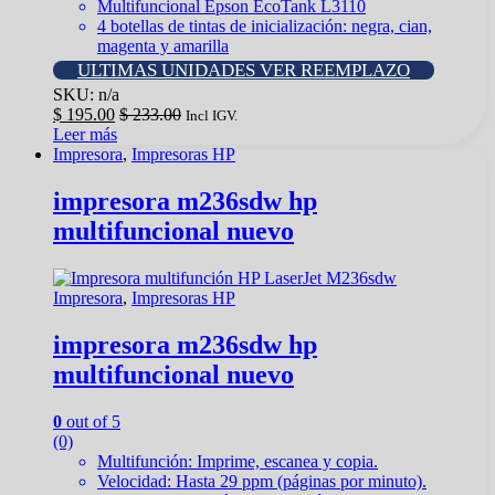
Multifuncional Epson EcoTank L3110
4 botellas de tintas de inicialización: negra, cian,
magenta y amarilla
ULTIMAS UNIDADES VER REEMPLAZO
SKU: n/a
$
195.00
$
233.00
Incl IGV.
Leer más
Impresora
,
Impresoras HP
impresora m236sdw hp
multifuncional nuevo
Impresora
,
Impresoras HP
impresora m236sdw hp
multifuncional nuevo
0
out of 5
(0)
Multifunción: Imprime, escanea y copia.
Velocidad: Hasta 29 ppm (páginas por minuto).