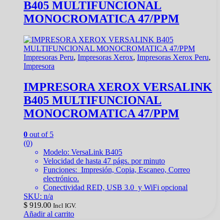
B405 MULTIFUNCIONAL
MONOCROMATICA 47/PPM
Impresoras Peru
,
Impresoras Xerox
,
Impresoras Xerox Peru
,
Impresora
IMPRESORA XEROX VERSALINK
B405 MULTIFUNCIONAL
MONOCROMATICA 47/PPM
0
out of 5
(0)
Modelo: VersaLink B405
Velocidad de hasta 47 págs. por minuto
Funciones: Impresión, Copia, Escaneo, Correo
electrónico.
Conectividad RED, USB 3.0 y WiFi opcional
SKU: n/a
$
919.00
Incl IGV.
Añadir al carrito