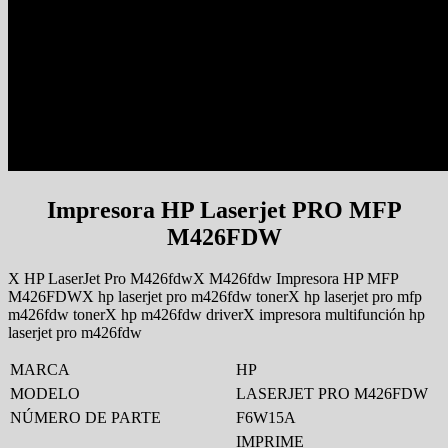
Impresora HP Laserjet PRO MFP
M426FDW
X HP LaserJet Pro M426fdw
X M426fdw Impresora HP MFP
M426FDW
X hp laserjet pro m426fdw toner
X hp laserjet pro mfp
m426fdw toner
X hp m426fdw driver
X impresora multifunción hp
laserjet pro m426fdw
MARCA
HP
MODELO
LASERJET PRO M426FDW
NÚMERO DE PARTE
F6W15A
IMPRIME