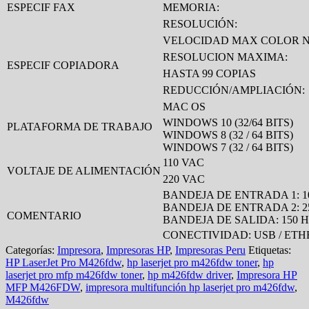
ESPECIF FAX
MEMORIA:
RESOLUCIÓN:
VELOCIDAD MAX COLOR 
RESOLUCION MAXIMA:
ESPECIF COPIADORA
HASTA 99 COPIAS
REDUCCIÓN/AMPLIACIÓN:
MAC OS
WINDOWS 10 (32/64 BITS)
PLATAFORMA DE TRABAJO
WINDOWS 8 (32 / 64 BITS)
WINDOWS 7 (32 / 64 BITS)
110 VAC
VOLTAJE DE ALIMENTACIÓN
220 VAC
BANDEJA DE ENTRADA 1: 1
BANDEJA DE ENTRADA 2: 2
COMENTARIO
BANDEJA DE SALIDA: 150 H
CONECTIVIDAD: USB / ETHER
Categorías:
Impresora
,
Impresoras HP
,
Impresoras Peru
Etiquetas:
HP LaserJet Pro M426fdw
,
hp laserjet pro m426fdw toner
,
hp
laserjet pro mfp m426fdw toner
,
hp m426fdw driver
,
Impresora HP
MFP M426FDW
,
impresora multifunción hp laserjet pro m426fdw
,
M426fdw