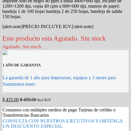
Imprime solo en negro 40 ppm a hasta 4800×600 dpi, escaner de
1200×1200 dpi, copia 40 cpm a 600×600 dpi, manejo de papel:
bandeja 1 de 100 hojas bandeja 2 de 250 hojas, bandeja de salida
150 hojas.
[alert-note]PRECIO INCLUYE IGV.[/alert-note]
Este producto esta Agotado. Sin stock
Agotado. Sin stock
1 AÑO DE GARANTIA
La garantía de 1 año para Impresoras, equipos y 3 meses para
Suministros toner.
$
435.00
$
459.00
Incl IGV.
Contamos con múltiples medios de pago Tarjetas de crédito o
Transferencias Bancarios
CONSULTA CON NUESTROS EJECUTIVOS Y OBTENGA
UN DESCUENTO ESPECIAL