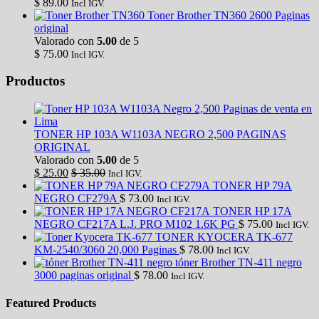
$
89.00
Incl IGV.
Toner Brother TN360 2600 Paginas
original
Valorado con
5.00
de 5
$
75.00
Incl IGV.
Productos
TONER HP 103A W1103A NEGRO 2,500 PAGINAS
ORIGINAL
Valorado con
5.00
de 5
$
25.00
$
35.00
Incl IGV.
TONER HP 79A
NEGRO CF279A
$
73.00
Incl IGV.
TONER HP 17A
NEGRO CF217A L.J. PRO M102 1.6K PG
$
75.00
Incl IGV.
TONER KYOCERA TK-677
KM-2540/3060 20,000 Paginas
$
78.00
Incl IGV.
tóner Brother TN-411 negro
3000 paginas original
$
78.00
Incl IGV.
Featured Products