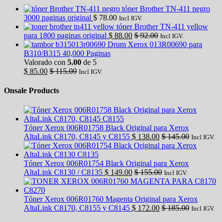
tóner Brother TN-411 negro
3000 paginas original
$
78.00
Incl IGV.
tóner Brother TN-411 yellow
para 1800 paginas original
$
88.00
$
92.00
Incl IGV.
Drum Xerox 013R00690 para
B310/B315 40,000 Paginas
Valorado con
5.00
de 5
$
85.00
$
115.00
Incl IGV.
Onsale Products
Tóner Xerox 006R01758 Black Original para Xerox
AltaLink C8170, C8145 y C8155
$
138.00
$
145.00
Incl IGV.
Tóner Xerox 006R01754 Black Original para Xerox
AltaLink C8130 / C8135
$
149.00
$
155.00
Incl IGV.
Tóner Xerox 006R01760 Magenta Original para Xerox
AltaLink C8170, C8155 y C8145
$
172.00
$
185.00
Incl IGV.