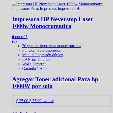
Impresoras Peru
,
Impresora
,
Impresoras HP
Impresora HP Neverstop Laser
1000w Monocromatica
0
out of 5
(0)
20 ppm de impresión monocromatica
Funcion: Solo impresion
Manual Impresión dúplex
LAN inalámbrica
Wi-Fi Direct Si
Garantia 1 Año
Agregar Toner adicional Para hp
1000W por solo
$
25.00
$
35.00
Incl IGV.