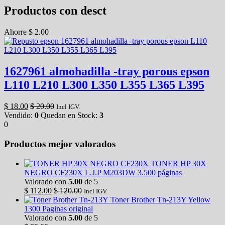
Productos con desct
Ahorre
$
2.00
1627961 almohadilla -tray porous epson
L110 L210 L300 L350 L355 L365 L395
$
18.00
$
20.00
Incl IGV.
Vendido:
0
Quedan en Stock:
3
0
Productos mejor valorados
TONER HP 30X
NEGRO CF230X L.J.P M203DW 3.500 páginas
Valorado con
5.00
de 5
$
112.00
$
120.00
Incl IGV.
Toner Brother Tn-213Y Yellow
1300 Paginas original
Valorado con
5.00
de 5