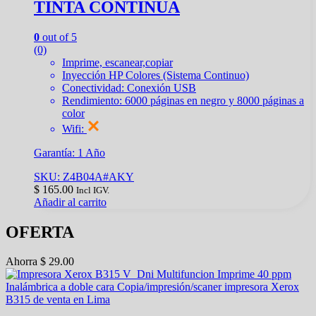
TINTA CONTINUA
0
out of 5
(0)
Imprime, escanear,copiar
Inyección HP Colores (Sistema Continuo)
Conectividad: Conexión USB
Rendimiento: 6000 páginas en negro y 8000 páginas a
color
Wifi:
Garantía: 1 Año
SKU: Z4B04A#AKY
$
165.00
Incl IGV.
Añadir al carrito
OFERTA
Ahorra
$
29.00