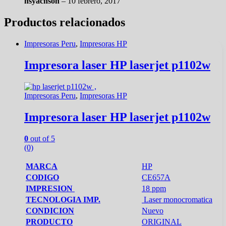
nsyachson
–
10 febrero, 2017
Productos relacionados
Impresoras Peru
,
Impresoras HP
Impresora laser HP laserjet p1102w
Impresoras Peru
,
Impresoras HP
Impresora laser HP laserjet p1102w
0
out of 5
(0)
MARCA
HP
CODIGO
CE657A
IMPRESION
18 ppm
TECNOLOGIA IMP.
Laser monocromatica
CONDICION
Nuevo
PRODUCTO
ORIGINAL