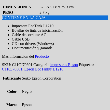
DIMENSIONES
37.5 x 57.8 x 25.3 cm
PESO
2.7 kg
CONTIENE EN LA CAJA
Impresora EcoTank L1210
Botellas de tinta de inicialización
Cable de corriente AC
Cable USB
CD con drivers (Windows)
Documentación y garantía
Mas informacion del
Producto
SKU:
C11CJ70301
Categoría:
impresoras Epson
Etiquetas:
C11CJ70301
,
Epson EcoTank® L1210
Fabricante
Seiko Epson Corporation
Color
Negro
Marca
Epson