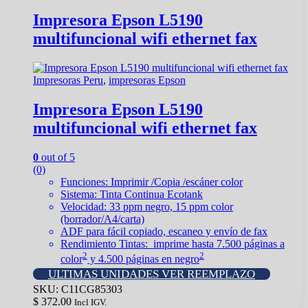
Impresora Epson L5190
multifuncional wifi ethernet fax
Impresoras Peru
,
impresoras Epson
Impresora Epson L5190
multifuncional wifi ethernet fax
0
out of 5
(0)
Funciones: Imprimir /Copia /escáner color
Sistema: Tinta Continua Ecotank
Velocidad: 33 ppm negro, 15 ppm color
(borrador/A4/carta)
ADF para fácil copiado, escaneo y envío de fax
Rendimiento Tintas: imprime hasta 7.500 páginas a
2
2
color
y 4.500 páginas en negro
ULTIMAS UNIDADES VER REEMPLAZO
SKU: C11CG85303
$
372.00
Incl IGV.