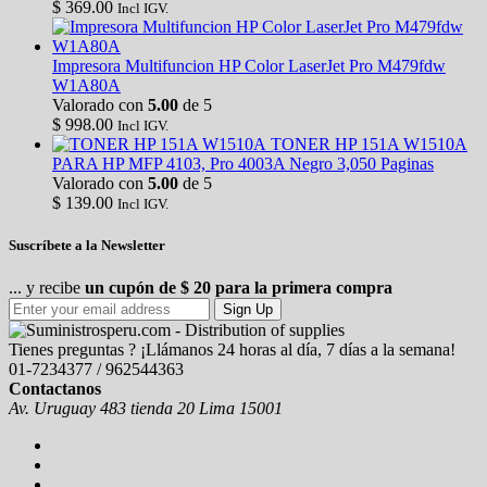
$
369.00
Incl IGV.
Impresora Multifuncion HP Color LaserJet Pro M479fdw
W1A80A
Valorado con
5.00
de 5
$
998.00
Incl IGV.
TONER HP 151A W1510A
PARA HP MFP 4103, Pro 4003A Negro 3,050 Paginas
Valorado con
5.00
de 5
$
139.00
Incl IGV.
Suscríbete a la Newsletter
... y recibe
un cupón de $ 20 para la primera compra
Sign Up
Tienes preguntas ? ¡Llámanos 24 horas al día, 7 días a la semana!
01-7234377 / 962544363
Contactanos
Av. Uruguay 483 tienda 20 Lima 15001