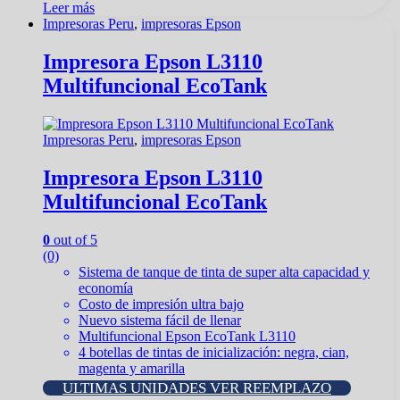
Leer más
Impresoras Peru
,
impresoras Epson
Impresora Epson L3110
Multifuncional EcoTank
Impresoras Peru
,
impresoras Epson
Impresora Epson L3110
Multifuncional EcoTank
0
out of 5
(0)
Sistema de tanque de tinta de super alta capacidad y
economía
Costo de impresión ultra bajo
Nuevo sistema fácil de llenar
Multifuncional Epson EcoTank L3110
4 botellas de tintas de inicialización: negra, cian,
magenta y amarilla
ULTIMAS UNIDADES VER REEMPLAZO