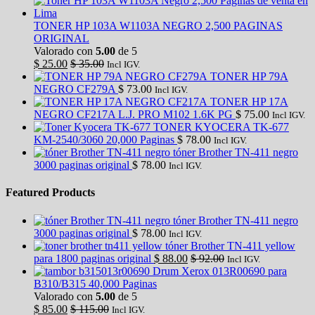
TONER HP 103A W1103A NEGRO 2,500 PAGINAS
ORIGINAL
Valorado con
5.00
de 5
$
25.00
$
35.00
Incl IGV.
TONER HP 79A
NEGRO CF279A
$
73.00
Incl IGV.
TONER HP 17A
NEGRO CF217A L.J. PRO M102 1.6K PG
$
75.00
Incl IGV.
TONER KYOCERA TK-677
KM-2540/3060 20,000 Paginas
$
78.00
Incl IGV.
tóner Brother TN-411 negro
3000 paginas original
$
78.00
Incl IGV.
Featured Products
tóner Brother TN-411 negro
3000 paginas original
$
78.00
Incl IGV.
tóner Brother TN-411 yellow
para 1800 paginas original
$
88.00
$
92.00
Incl IGV.
Drum Xerox 013R00690 para
B310/B315 40,000 Paginas
Valorado con
5.00
de 5
$
85.00
$
115.00
Incl IGV.