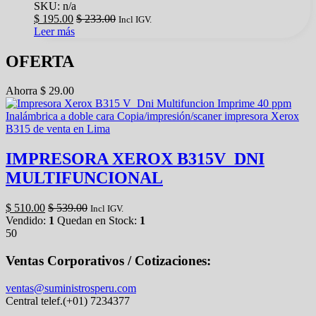
SKU: n/a
$
195.00
$
233.00
Incl IGV.
Leer más
OFERTA
Ahorra
$
29.00
IMPRESORA XEROX B315V_DNI
MULTIFUNCIONAL
$
510.00
$
539.00
Incl IGV.
Vendido:
1
Quedan en Stock:
1
50
Ventas Corporativos / Cotizaciones:
ventas@suministrosperu.com
Central telef.(+01) 7234377