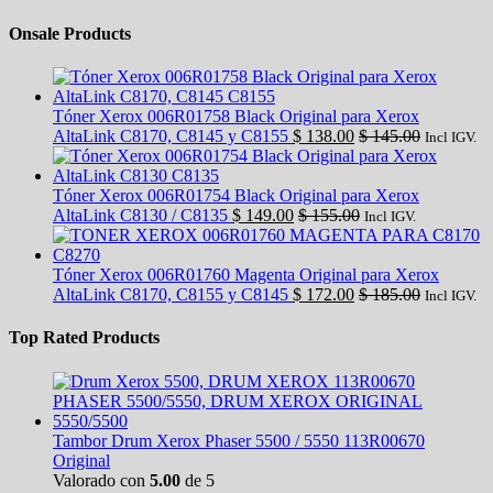
Onsale Products
Tóner Xerox 006R01758 Black Original para Xerox
AltaLink C8170, C8145 y C8155
$
138.00
$
145.00
Incl IGV.
Tóner Xerox 006R01754 Black Original para Xerox
AltaLink C8130 / C8135
$
149.00
$
155.00
Incl IGV.
Tóner Xerox 006R01760 Magenta Original para Xerox
AltaLink C8170, C8155 y C8145
$
172.00
$
185.00
Incl IGV.
Top Rated Products
Tambor Drum Xerox Phaser 5500 / 5550 113R00670
Original
Valorado con
5.00
de 5