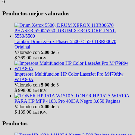
0
Productos mejor valorados
Tambor Drum Xerox Phaser 5500 / 5550 113R00670
Original
Valorado con
5.00
de 5
$
369.00
Incl IGV.
Impresora Multifuncion HP Color LaserJet Pro M479fdw
W1A80A
Valorado con
5.00
de 5
$
998.00
Incl IGV.
TONER HP 151A W1510A
PARA HP MFP 4103, Pro 4003A Negro 3,050 Paginas
Valorado con
5.00
de 5
$
139.00
Incl IGV.
Productos