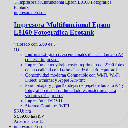
impresoras Epson
Impresora Multifuncional Epson
L8160 Fotografica Ecotank
Valorado con
5.00
de 5
(1)
Imprima fotografías excepcionales de hasta tamaño A4
con esta impresora
Impresión de muy bajo costo Imprime hasta 2300 fotos
de alta calidad con las botellas de tinta de repuesto1
Conectividad moderna Compatible con Wi-Fi, Wi-Fi
Direct, Ethernet y Apple AirPrint
Para trabajar y jugarBandejas de papel de tamaño A4 y
fotográfico más dos alimentadores posteriores para
soportes más gruesos
Impresión CD/DVD
Sistema Continuo, WIFI
SKU: n/a
$
559.00
Incl IGV.
Añadir al carrito
impresoras Epson