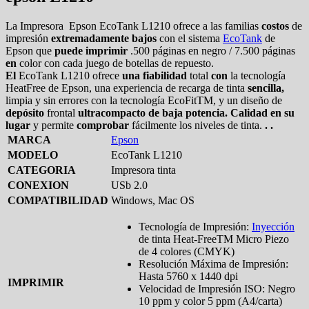
La Impresora Epson EcoTank L1210 ofrece a las familias
costos
de
impresión
extremadamente bajos
con el sistema
EcoTank
de
Epson que
puede imprimir
.500 páginas en negro / 7.500 páginas
en
color con cada juego de botellas de repuesto.
El
EcoTank L1210 ofrece
una fiabilidad
total
con
la tecnología
HeatFree de Epson, una experiencia de recarga de tinta
sencilla,
limpia y sin errores con la tecnología EcoFitTM, y un diseño de
depósito
frontal
ultracompacto de baja potencia. Calidad en su
lugar
y permite
comprobar
fácilmente los niveles de tinta.
. .
MARCA
Epson
MODELO
EcoTank L1210
CATEGORIA
Impresora tinta
CONEXION
USb 2.0
COMPATIBILIDAD
Windows, Mac OS
Tecnología de Impresión:
Inyección
de tinta Heat-FreeTM Micro Piezo
de 4 colores (CMYK)
Resolución Máxima de Impresión:
Hasta 5760 x 1440 dpi
IMPRIMIR
Velocidad de Impresión ISO: Negro
10 ppm y color 5 ppm (A4/carta)