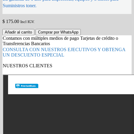
Suministros toner.
$
175.00
Incl IGV.
Impresora
Añadir al carrito
Comprar por WhatsApp
Epson
Contamos con múltiples medios de pago Tarjetas de crédito o
L1210
Transferencias Bancarios
EcoTank
CONSULTA CON NUESTROS EJECUTIVOS Y OBTENGA
Sistema
UN DESCUENTO ESPECIAL
Continuo
quantity
NUESTROS CLIENTES
Gold Partner HP l Buy with confidence