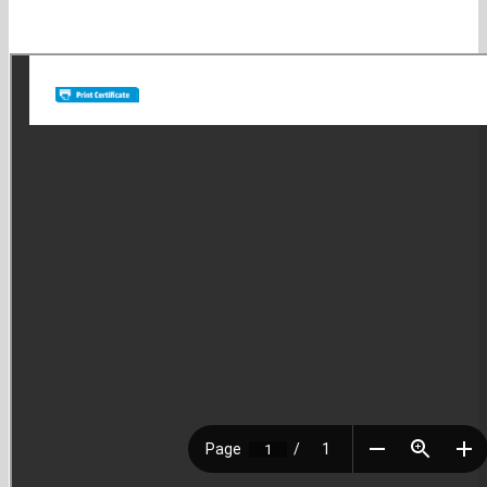
whatssap y que antes de comprar estés totalmente seguro. 4-
Satisfacción: es nuestra búsqueda diaria. No quedamos felices si no
lo logramos!