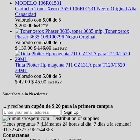
Cartucho Toner Xerox 3550 106R01531 Negro Original Alta
Capacidad
Valorado con
5.00
de 5
$
200.00
Incl IGV.
Toner xerox
Phaser 3635 108R00796 Negro Original
Valorado con
5.00
de 5
$
139.00
$
146.00
Incl IGV.
Tinta Plotter Hp magenta 711 CZ131A para T120/T520
29ML
Valorado con
5.00
de 5
$
42.00
$
45.00
Incl IGV.
Suscríbete a la Newsletter
... y recibe
un cupón de $ 20 para la primera compra
Sign Up
Tienes preguntas ? ¡Llámanos 24 horas al día, 7 días a la semana!
01-7234377 / 962544363
Contactanos