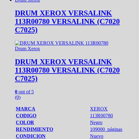
DRUM XEROX VERSALINK
113R00780 VERSALINK (C7020
C7025)
Drum Xerox
DRUM XEROX VERSALINK
113R00780 VERSALINK (C7020
C7025)
0
out of 5
(0)
MARCA
XEROX
CODIGO
113R00780
COLOR
Negro
RENDIMIENTO
109000 páginas
CONDICION
Nuevo