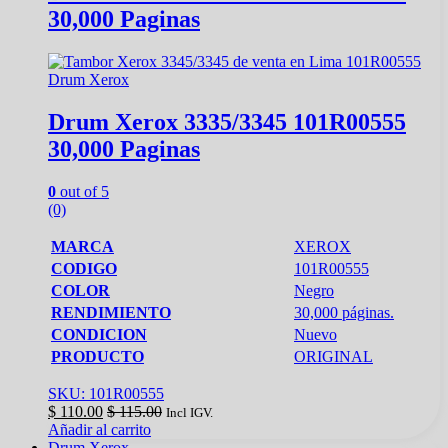
30,000 Paginas
Drum Xerox
Drum Xerox 3335/3345 101R00555
30,000 Paginas
0
out of 5
(0)
MARCA
XEROX
CODIGO
101R00555
COLOR
Negro
RENDIMIENTO
30,000 páginas.
CONDICION
Nuevo
PRODUCTO
ORIGINAL
SKU: 101R00555
$
110.00
$
115.00
Incl IGV.
Añadir al carrito
Drum Xerox