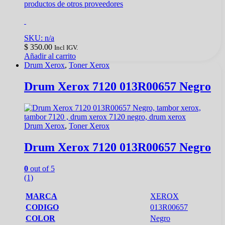
productos de otros proveedores
SKU: n/a
$
350.00
Incl IGV.
Añadir al carrito
Drum Xerox
,
Toner Xerox
Drum Xerox 7120 013R00657 Negro
Drum Xerox
,
Toner Xerox
Drum Xerox 7120 013R00657 Negro
0
out of 5
(1)
MARCA
XEROX
CODIGO
013R00657
COLOR
Negro