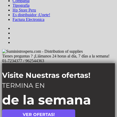
Compañia
Tipografía
Hp Store Peru
Es distribuidor ¡Unete!
Factura Electronica
Tienes preguntas ? ¡Llámanos 24 horas al día, 7 días a la semana!
01-7234377 / 962544363
Visite Nuestras ofertas!
TERMINA EN
de la semana
VER OFERTAS!