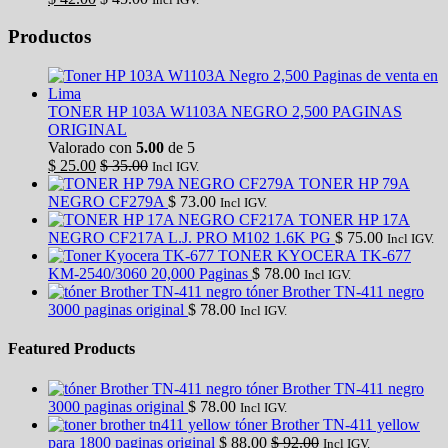
Productos
TONER HP 103A W1103A NEGRO 2,500 PAGINAS
ORIGINAL
Valorado con
5.00
de 5
$
25.00
$
35.00
Incl IGV.
TONER HP 79A
NEGRO CF279A
$
73.00
Incl IGV.
TONER HP 17A
NEGRO CF217A L.J. PRO M102 1.6K PG
$
75.00
Incl IGV.
TONER KYOCERA TK-677
KM-2540/3060 20,000 Paginas
$
78.00
Incl IGV.
tóner Brother TN-411 negro
3000 paginas original
$
78.00
Incl IGV.
Featured Products
tóner Brother TN-411 negro
3000 paginas original
$
78.00
Incl IGV.
tóner Brother TN-411 yellow
para 1800 paginas original
$
88.00
$
92.00
Incl IGV.