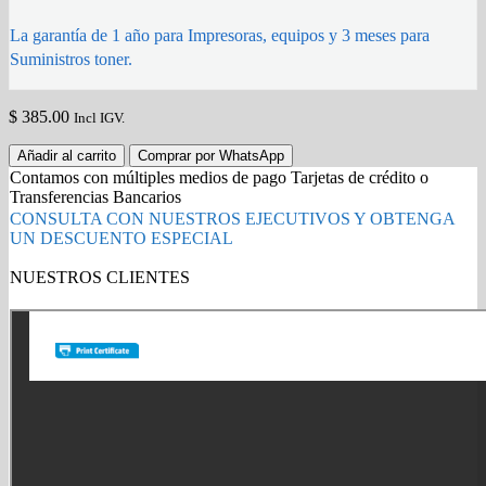
La garantía de 1 año para Impresoras, equipos y 3 meses para
Suministros toner.
$
385.00
Incl IGV.
FUSOR
Añadir al carrito
Comprar por WhatsApp
XEROX
Contamos con múltiples medios de pago Tarjetas de crédito o
115R00115
Transferencias Bancarios
PARA
CONSULTA CON NUESTROS EJECUTIVOS Y OBTENGA
VERSALINK
UN DESCUENTO ESPECIAL
Series
B70XX
NUESTROS CLIENTES
y
Gold Partner HP l Buy with confidence
C70XX
Original
quantity