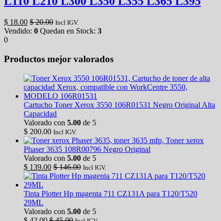
L110 L210 L300 L350 L355 L365 L395
$
18.00
$
20.00
Incl IGV.
Vendido:
0
Quedan en Stock:
3
0
Productos mejor valorados
Cartucho Toner Xerox 3550 106R01531 Negro Original Alta
Capacidad
Valorado con
5.00
de 5
$
200.00
Incl IGV.
Toner xerox
Phaser 3635 108R00796 Negro Original
Valorado con
5.00
de 5
$
139.00
$
146.00
Incl IGV.
Tinta Plotter Hp magenta 711 CZ131A para T120/T520
29ML
Valorado con
5.00
de 5
$
42.00
$
45.00
Incl IGV.