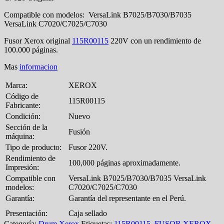
Compatible con modelos: VersaLink B7025/B7030/B7035
VersaLink C7020/C7025/C7030
Fusor Xerox original
115R00115
220V con un rendimiento de
100.000 páginas.
Mas
informacion
Marca:
XEROX
Código de
115R00115
Fabricante:
Condición:
Nuevo
Sección de la
Fusión
máquina:
Tipo de producto:
Fusor 220V.
Rendimiento de
100,000 páginas aproximadamente.
Impresión:
Compatible con
VersaLink B7025/B7030/B7035 VersaLink
modelos:
C7020/C7025/C7030
Garantía:
Garantía del representante en el Perú.
Presentación:
Caja sellado
Categoría:
Drum Xerox
Etiquetas:
115R00115
,
FUSOR XEROX