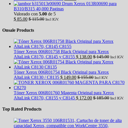
Drum Xerox 013R00690 para
B310/B315 40,000 Paginas
Valorado con
5.00
de 5
$
85.00
$
115.00
Incl IGV.
Onsale Products
Tóner Xerox 006R01758 Black Original para Xerox
AltaLink C8170, C8145 y C8155
$
138.00
$
145.00
Incl IGV.
Tóner Xerox 006R01754 Black Original para Xerox
AltaLink C8130 / C8135
$
149.00
$
155.00
Incl IGV.
Tóner Xerox 006R01760 Magenta Original para Xerox
AltaLink C8170, C8155 y C8145
$
172.00
$
185.00
Incl IGV.
Top Rated Products