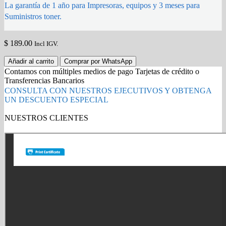
La garantía de 1 año para Impresoras, equipos y 3 meses para
Suministros toner.
$
189.00
Incl IGV.
DRUM
Añadir al carrito
Comprar por WhatsApp
DK1150/
Contamos con múltiples medios de pago Tarjetas de crédito o
302RV93010/302RV93140
Transferencias Bancarios
ECOSYS
CONSULTA CON NUESTROS EJECUTIVOS Y OBTENGA
M2635/M2640/M2735
UN DESCUENTO ESPECIAL
ORIGINAL
quantity
NUESTROS CLIENTES
Gold Partner HP l Buy with confidence