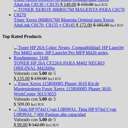
AltaLink C8130 / C8135
$
149.00
$
155.00
Incl IGV.
Tóner Xerox 006R01760 Magenta Original para Xerox
AltaLink C8170, C8155 y C8145
$
172.00
$
185.00
Incl IGV.
Top Rated Products
TONER HP 26A CF226A PARA M402 NEGRO
ORIGINAL M426fdw
Valorado con
5.00
de 5
$
155.00
$
159.00
Incl IGV.
Kit de
Mantenimiento Fusor Xerox 115R00085 Phaser 3610,
WorkCentre 3615/3655
Valorado con
5.00
de 5
$
509.00
Incl IGV.
Tinta HP 974xl Cyan
L0R99AL 7,000 Paginas alta capacidad
Valorado con
5.00
de 5
$
99.00
$
142.00
Incl IGV.