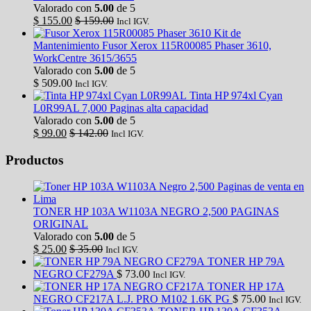
Valorado con
5.00
de 5
$
155.00
$
159.00
Incl IGV.
Kit de
Mantenimiento Fusor Xerox 115R00085 Phaser 3610,
WorkCentre 3615/3655
Valorado con
5.00
de 5
$
509.00
Incl IGV.
Tinta HP 974xl Cyan
L0R99AL 7,000 Paginas alta capacidad
Valorado con
5.00
de 5
$
99.00
$
142.00
Incl IGV.
Productos
TONER HP 103A W1103A NEGRO 2,500 PAGINAS
ORIGINAL
Valorado con
5.00
de 5
$
25.00
$
35.00
Incl IGV.
TONER HP 79A
NEGRO CF279A
$
73.00
Incl IGV.
TONER HP 17A
NEGRO CF217A L.J. PRO M102 1.6K PG
$
75.00
Incl IGV.