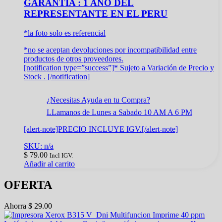
GARANTIA : 1 AÑO DEL
REPRESENTANTE EN EL PERU
*la foto solo es referencial
*no se aceptan devoluciones por incompatibilidad entre
productos de otros proveedores.
[notification type=”success”]* Sujeto a Variación de Precio y
Stock . [/notification]
¿Necesitas Ayuda en tu Compra?
LLamanos de Lunes a Sabado 10 AM A 6 PM
[alert-note]PRECIO INCLUYE IGV.[/alert-note]
SKU: n/a
$
79.00
Incl IGV.
Añadir al carrito
OFERTA
Ahorra
$
29.00