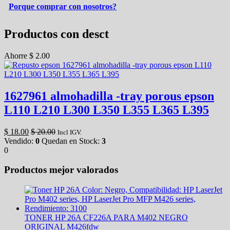
Porque comprar con nosotros?
Productos con desct
Ahorre
$
2.00
1627961 almohadilla -tray porous epson
L110 L210 L300 L350 L355 L365 L395
$
18.00
$
20.00
Incl IGV.
Vendido:
0
Quedan en Stock:
3
0
Productos mejor valorados
TONER HP 26A CF226A PARA M402 NEGRO
ORIGINAL M426fdw