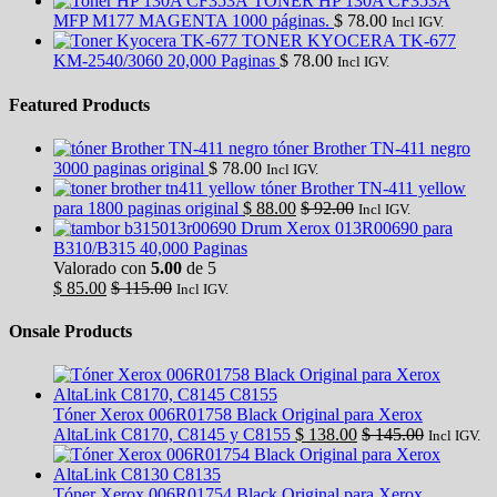
TONER HP 130A CF353A
MFP M177 MAGENTA 1000 páginas.
$
78.00
Incl IGV.
TONER KYOCERA TK-677
KM-2540/3060 20,000 Paginas
$
78.00
Incl IGV.
Featured Products
tóner Brother TN-411 negro
3000 paginas original
$
78.00
Incl IGV.
tóner Brother TN-411 yellow
para 1800 paginas original
$
88.00
$
92.00
Incl IGV.
Drum Xerox 013R00690 para
B310/B315 40,000 Paginas
Valorado con
5.00
de 5
$
85.00
$
115.00
Incl IGV.
Onsale Products
Tóner Xerox 006R01758 Black Original para Xerox
AltaLink C8170, C8145 y C8155
$
138.00
$
145.00
Incl IGV.
Tóner Xerox 006R01754 Black Original para Xerox