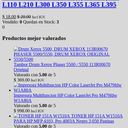
L110 L210 L300 L350 L355 L365 L395
$
18.00
$
20.00
Incl IGV.
Vendido:
0
Quedan en Stock:
3
0
Productos mejor valorados
Tambor Drum Xerox Phaser 5500 / 5550 113R00670
Original
Valorado con
5.00
de 5
$
369.00
Incl IGV.
Impresora Multifuncion HP Color LaserJet Pro M479fdw
W1A80A
Valorado con
5.00
de 5
$
998.00
Incl IGV.
TONER HP 151A W1510A
PARA HP MFP 4103, Pro 4003A Negro 3,050 Paginas
Valorado con
5.00
de 5