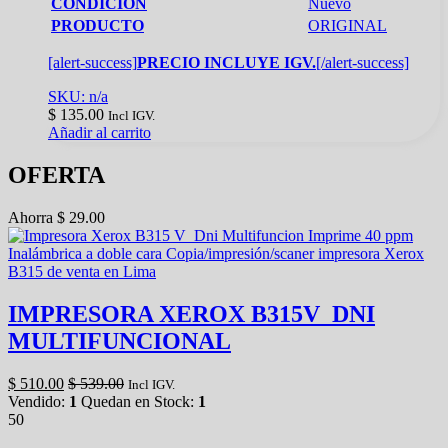
CONDICION
Nuevo
PRODUCTO
ORIGINAL
[alert-success]
PRECIO INCLUYE IGV.
[/alert-success]
SKU: n/a
$
135.00
Incl IGV.
Añadir al carrito
OFERTA
Ahorra
$
29.00
IMPRESORA XEROX B315V_DNI
MULTIFUNCIONAL
$
510.00
$
539.00
Incl IGV.
Vendido:
1
Quedan en Stock:
1
50