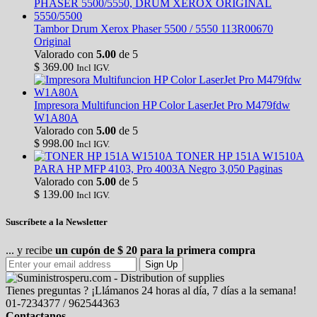
Tambor Drum Xerox Phaser 5500 / 5550 113R00670
Original
Valorado con
5.00
de 5
$
369.00
Incl IGV.
Impresora Multifuncion HP Color LaserJet Pro M479fdw
W1A80A
Valorado con
5.00
de 5
$
998.00
Incl IGV.
TONER HP 151A W1510A
PARA HP MFP 4103, Pro 4003A Negro 3,050 Paginas
Valorado con
5.00
de 5
$
139.00
Incl IGV.
Suscríbete a la Newsletter
... y recibe
un cupón de $ 20 para la primera compra
Sign Up
Tienes preguntas ? ¡Llámanos 24 horas al día, 7 días a la semana!
01-7234377 / 962544363
Contactanos