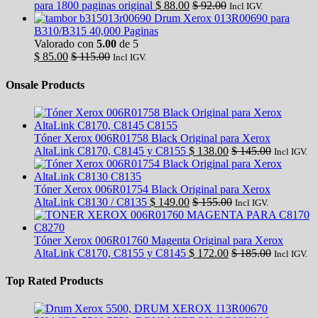
para 1800 paginas original
$
88.00
$
92.00
Incl IGV.
Drum Xerox 013R00690 para
B310/B315 40,000 Paginas
Valorado con
5.00
de 5
$
85.00
$
115.00
Incl IGV.
Onsale Products
Tóner Xerox 006R01758 Black Original para Xerox
AltaLink C8170, C8145 y C8155
$
138.00
$
145.00
Incl IGV.
Tóner Xerox 006R01754 Black Original para Xerox
AltaLink C8130 / C8135
$
149.00
$
155.00
Incl IGV.
Tóner Xerox 006R01760 Magenta Original para Xerox
AltaLink C8170, C8155 y C8145
$
172.00
$
185.00
Incl IGV.
Top Rated Products