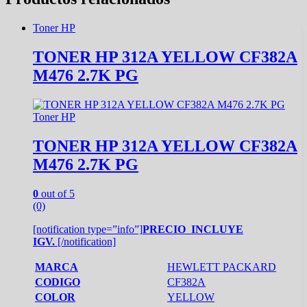
Toner HP
TONER HP 312A YELLOW CF382A
M476 2.7K PG
Toner HP
TONER HP 312A YELLOW CF382A
M476 2.7K PG
0
out of 5
(0)
[notification type=”info”]
PRECIO INCLUYE
IGV.
[/notification]
MARCA
HEWLETT PACKARD
CODIGO
CF382A
COLOR
YELLOW