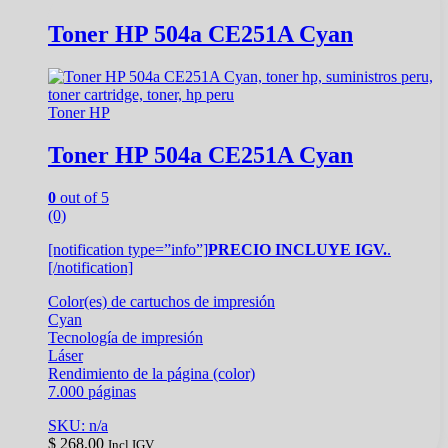
Toner HP 504a CE251A Cyan
Toner HP
Toner HP 504a CE251A Cyan
0
out of 5
(0)
[notification type=”info”]
PRECIO INCLUYE IGV.
.
[/notification]
Color(es) de cartuchos de impresión
Cyan
Tecnología de impresión
Láser
Rendimiento de la página (color)
7.000 páginas
SKU: n/a
$
268.00
Incl IGV.