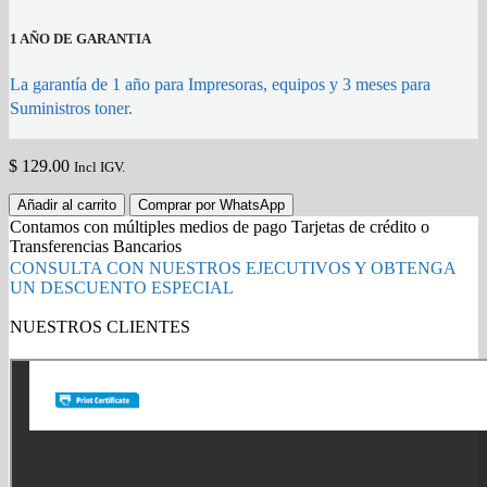
1 AÑO DE GARANTIA
La garantía de 1 año para Impresoras, equipos y 3 meses para
Suministros toner.
$
129.00
Incl IGV.
CARTUCHO
Añadir al carrito
Comprar por WhatsApp
TONER
Contamos con múltiples medios de pago Tarjetas de crédito o
HP
Transferencias Bancarios
305X
CONSULTA CON NUESTROS EJECUTIVOS Y OBTENGA
CE410X
UN DESCUENTO ESPECIAL
PRO
400
NUESTROS CLIENTES
NEGRO
Gold Partner HP l Buy with confidence
4000PG
ORIGINAL
quantity