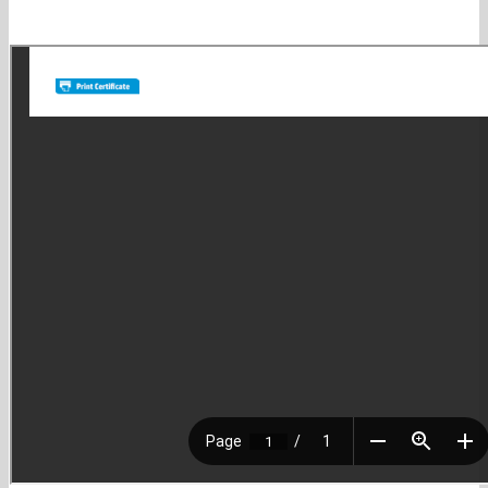
Satisfacción: es nuestra búsqueda diaria. No quedamos felices si no
lo logramos!