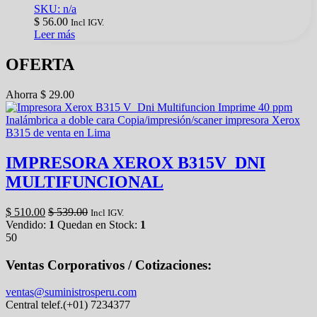
SKU: n/a
$
56.00
Incl IGV.
Leer más
OFERTA
Ahorra
$
29.00
IMPRESORA XEROX B315V_DNI
MULTIFUNCIONAL
$
510.00
$
539.00
Incl IGV.
Vendido:
1
Quedan en Stock:
1
50
Ventas Corporativos / Cotizaciones:
ventas@suministrosperu.com
Central telef.(+01) 7234377