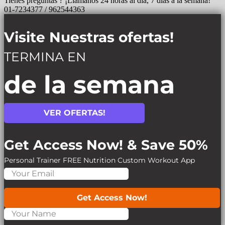
Tienes preguntas ? ¡Llámanos 24 horas al día, 7 días a la semana!
01-7234377 / 962544363
Visite Nuestras ofertas!
TERMINA EN
de la semana
VER OFERTAS!
Get Access Now! & Save 50%
Personal Trainer
FREE Nutrition
Custom Workout App
Get Access Now!