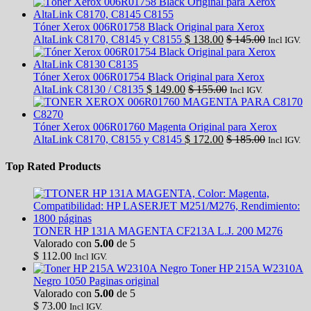
Tóner Xerox 006R01758 Black Original para Xerox
AltaLink C8170, C8145 y C8155
$
138.00
$
145.00
Incl IGV.
Tóner Xerox 006R01754 Black Original para Xerox
AltaLink C8130 / C8135
$
149.00
$
155.00
Incl IGV.
Tóner Xerox 006R01760 Magenta Original para Xerox
AltaLink C8170, C8155 y C8145
$
172.00
$
185.00
Incl IGV.
Top Rated Products
TONER HP 131A MAGENTA CF213A L.J. 200 M276
Valorado con
5.00
de 5
$
112.00
Incl IGV.
Toner HP 215A W2310A
Negro 1050 Paginas original
Valorado con
5.00
de 5
$
73.00
Incl IGV.