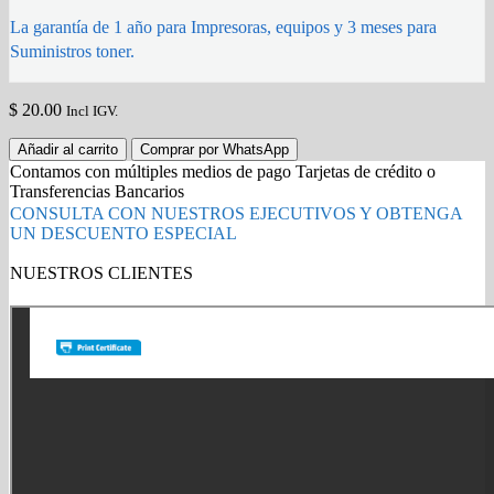
La garantía de 1 año para Impresoras, equipos y 3 meses para
Suministros toner.
$
20.00
Incl IGV.
CARTUCHO
Añadir al carrito
Comprar por WhatsApp
DE
Contamos con múltiples medios de pago Tarjetas de crédito o
DESECHO
Transferencias Bancarios
KYOCERA
CONSULTA CON NUESTROS EJECUTIVOS Y OBTENGA
WT-
UN DESCUENTO ESPECIAL
860
25,000
NUESTROS CLIENTES
páginas.
Gold Partner HP l Buy with confidence
quantity