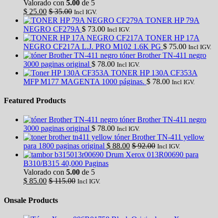
Valorado con
5.00
de 5
$
25.00
$
35.00
Incl IGV.
TONER HP 79A
NEGRO CF279A
$
73.00
Incl IGV.
TONER HP 17A
NEGRO CF217A L.J. PRO M102 1.6K PG
$
75.00
Incl IGV.
tóner Brother TN-411 negro
3000 paginas original
$
78.00
Incl IGV.
TONER HP 130A CF353A
MFP M177 MAGENTA 1000 páginas.
$
78.00
Incl IGV.
Featured Products
tóner Brother TN-411 negro
3000 paginas original
$
78.00
Incl IGV.
tóner Brother TN-411 yellow
para 1800 paginas original
$
88.00
$
92.00
Incl IGV.
Drum Xerox 013R00690 para
B310/B315 40,000 Paginas
Valorado con
5.00
de 5
$
85.00
$
115.00
Incl IGV.
Onsale Products