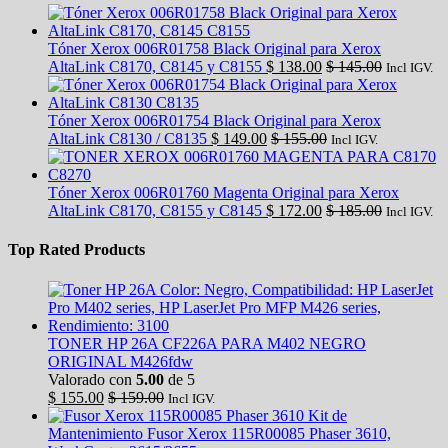
Tóner Xerox 006R01758 Black Original para Xerox
AltaLink C8170, C8145 y C8155
$
138.00
$
145.00
Incl IGV.
Tóner Xerox 006R01754 Black Original para Xerox
AltaLink C8130 / C8135
$
149.00
$
155.00
Incl IGV.
Tóner Xerox 006R01760 Magenta Original para Xerox
AltaLink C8170, C8155 y C8145
$
172.00
$
185.00
Incl IGV.
Top Rated Products
TONER HP 26A CF226A PARA M402 NEGRO
ORIGINAL M426fdw
Valorado con
5.00
de 5
$
155.00
$
159.00
Incl IGV.
Kit de
Mantenimiento Fusor Xerox 115R00085 Phaser 3610,