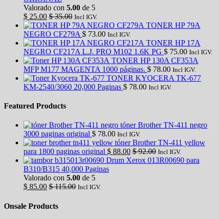
Valorado con
5.00
de 5
$
25.00
$
35.00
Incl IGV.
TONER HP 79A
NEGRO CF279A
$
73.00
Incl IGV.
TONER HP 17A
NEGRO CF217A L.J. PRO M102 1.6K PG
$
75.00
Incl IGV.
TONER HP 130A CF353A
MFP M177 MAGENTA 1000 páginas.
$
78.00
Incl IGV.
TONER KYOCERA TK-677
KM-2540/3060 20,000 Paginas
$
78.00
Incl IGV.
Featured Products
tóner Brother TN-411 negro
3000 paginas original
$
78.00
Incl IGV.
tóner Brother TN-411 yellow
para 1800 paginas original
$
88.00
$
92.00
Incl IGV.
Drum Xerox 013R00690 para
B310/B315 40,000 Paginas
Valorado con
5.00
de 5
$
85.00
$
115.00
Incl IGV.
Onsale Products