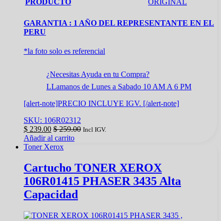
PRODUCTO
ORIGINAL
GARANTIA : 1 AÑO DEL REPRESENTANTE EN EL
PERU
*la foto solo es referencial
¿Necesitas Ayuda en tu Compra?
LLamanos de Lunes a Sabado 10 AM A 6 PM
[alert-note]PRECIO INCLUYE IGV. [/alert-note]
SKU: 106R02312
$
239.00
$
259.00
Incl IGV.
Añadir al carrito
Toner Xerox
Cartucho TONER XEROX
106R01415 PHASER 3435 Alta
Capacidad