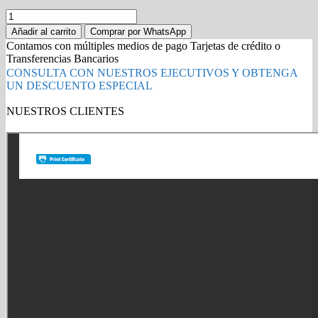
Cartucho
de
Añadir al carrito
Comprar por WhatsApp
tóner
Contamos con múltiples medios de pago Tarjetas de crédito o
Xerox
Transferencias Bancarios
6500/
CONSULTA CON NUESTROS EJECUTIVOS Y OBTENGA
6505
UN DESCUENTO ESPECIAL
106R01602
Magenta
NUESTROS CLIENTES
Phaser
Gold Partner HP l Buy with confidence
6500
quantity