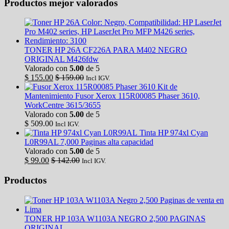
Productos mejor valorados
TONER HP 26A CF226A PARA M402 NEGRO
ORIGINAL M426fdw
Valorado con
5.00
de 5
$
155.00
$
159.00
Incl IGV.
Kit de
Mantenimiento Fusor Xerox 115R00085 Phaser 3610,
WorkCentre 3615/3655
Valorado con
5.00
de 5
$
509.00
Incl IGV.
Tinta HP 974xl Cyan
L0R99AL 7,000 Paginas alta capacidad
Valorado con
5.00
de 5
$
99.00
$
142.00
Incl IGV.
Productos
TONER HP 103A W1103A NEGRO 2,500 PAGINAS
ORIGINAL