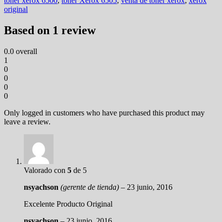
toner xerox 6500
,
tóner Xerox 6505
,
venta de toner xerox
,
xerox
original
Based on 1 review
0.0
overall
1
0
0
0
0
Only logged in customers who have purchased this product may
leave a review.
Valorado con
5
de 5
nsyachson
(gerente de tienda)
–
23 junio, 2016
Excelente Producto Original
nsyachson
–
23 junio, 2016