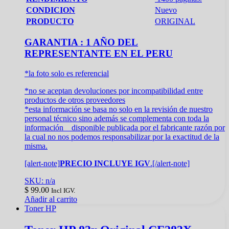
CONDICION
Nuevo
PRODUCTO
ORIGINAL
GARANTIA : 1 AÑO DEL
REPRESENTANTE EN EL PERU
*la foto solo es referencial
*no se aceptan devoluciones por incompatibilidad entre
productos de otros proveedores
*esta información se basa no solo en la revisión de nuestro
personal técnico sino además se complementa con toda la
información disponible publicada por el fabricante razón por
la cual no nos podemos responsabilizar por la exactitud de la
misma.
[alert-note]
PRECIO INCLUYE IGV
.[/alert-note]
SKU: n/a
$
99.00
Incl IGV.
Añadir al carrito
Toner HP