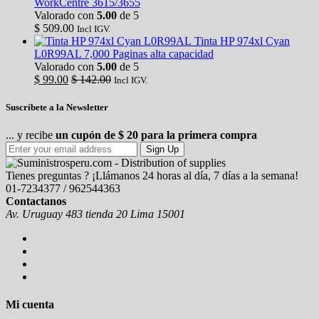
WorkCentre 3615/3655
Valorado con
5.00
de 5
$
509.00
Incl IGV.
Tinta HP 974xl Cyan
L0R99AL 7,000 Paginas alta capacidad
Valorado con
5.00
de 5
$
99.00
$
142.00
Incl IGV.
Suscríbete a la Newsletter
... y recibe
un cupón de $ 20 para la primera compra
Sign Up
Tienes preguntas ? ¡Llámanos 24 horas al día, 7 días a la semana!
01-7234377 / 962544363
Contactanos
Av. Uruguay 483 tienda 20 Lima 15001
Mi cuenta