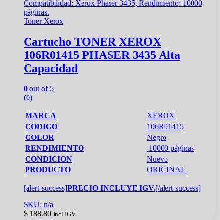
Toner Xerox
Cartucho TONER XEROX
106R01415 PHASER 3435 Alta
Capacidad
0
out of 5
(0)
MARCA
XEROX
CODIGO
106R01415
COLOR
Negro
RENDIMIENTO
10000 páginas
CONDICION
Nuevo
PRODUCTO
ORIGINAL
[alert-success]
PRECIO INCLUYE IGV.
[/alert-success]
SKU: n/a
$
188.80
Incl IGV.