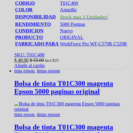
CODIGO
T01C400
COLOR
Amarillo
DISPONIBILIDAD
Stock mas 3 Unidades!
RENDIMIENTO
5000 Paginas
CONDICION
Nuevo
PRODUCTO
ORIGINAL
FABRICADO PARA
WorkForce Pro WF-C579R C529R
SKU: T01C400
$
49.00
$
55.00
Incl IGV.
Añadir al carrito
tinta epson
,
tintas epsom
Bolsa de tinta T01C300 magenta
Epson 5000 paginas original
tinta epson
,
tintas epsom
Bolsa de tinta T01C300 magenta