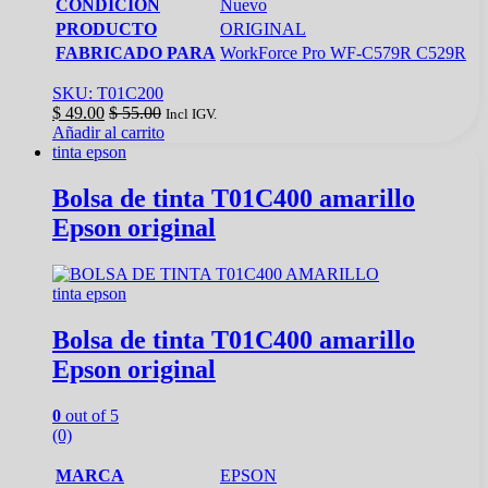
CONDICION
Nuevo
PRODUCTO
ORIGINAL
FABRICADO PARA
WorkForce Pro WF-C579R C529R
SKU: T01C200
$
49.00
$
55.00
Incl IGV.
Añadir al carrito
tinta epson
Bolsa de tinta T01C400 amarillo
Epson original
tinta epson
Bolsa de tinta T01C400 amarillo
Epson original
0
out of 5
(0)
MARCA
EPSON