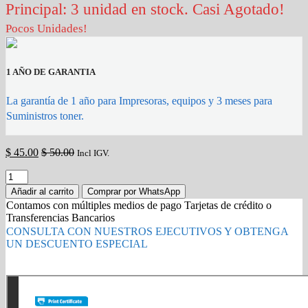
Principal: 3 unidad en stock. Casi Agotado!
Pocos Unidades!
1 AÑO DE GARANTIA
La garantía de 1 año para Impresoras, equipos y 3 meses para
Suministros toner.
$
45.00
$
50.00
Incl IGV.
Bolsa
de
Añadir al carrito
Comprar por WhatsApp
tinta
Contamos con múltiples medios de pago Tarjetas de crédito o
T01C100
Transferencias Bancarios
negro
CONSULTA CON NUESTROS EJECUTIVOS Y OBTENGA
Epson
UN DESCUENTO ESPECIAL
10,000
paginas
Gold Partner HP l Buy with confidence
original
quantity