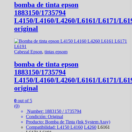
bomba de tinta epson
1883150/1735794
L4150/L4160/L4260/L6161/L6171/L61
original
Cabezal Epson
,
tintas epsom
bomba de tinta epson
1883150/1735794
L4150/L4160/L4260/L6161/L6171/L61
original
0
out of 5
(0)
Number: 1883150 / 1735794
Condición: Original
Producto: Bomba de Tinta (Ink System Assy)
Compatibilidad: L4150
L4160
L4260
L6161