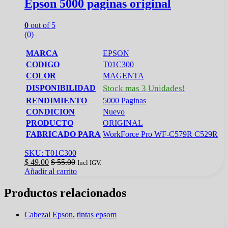
Epson 5000 paginas original
0
out of 5
(0)
MARCA
EPSON
CODIGO
T01C300
COLOR
MAGENTA
DISPONIBILIDAD
Stock mas 3 Unidades!
RENDIMIENTO
5000 Paginas
CONDICION
Nuevo
PRODUCTO
ORIGINAL
FABRICADO PARA
WorkForce Pro WF-C579R C529R
SKU: T01C300
$
49.00
$
55.00
Incl IGV.
Añadir al carrito
Productos relacionados
Cabezal Epson
,
tintas epsom