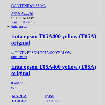
CONTENIDO: 65 ML
SKU: t544420
$
11.00
Incl IGV.
Añadir al carrito
tinta epson
tinta epson T05A400 yellow (T05A)
original
tinta epson
tinta epson T05A400 yellow (T05A)
original
0
out of 5
(0)
MARCA
epson
CODIGO
T05A400