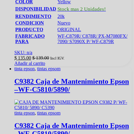
COLOR
Yellow
DISPONIBILIDAD
Stock mas 2 Unidades!
RENDIMIENTO
20k
CONDICION
Nuevo
PRODUCTO
ORIGINAL
FABRICADO
WF-C879R/ C878R/ PX-M7080FX/
PARA
7090/ S7090X P/ WF-C879R
SKU: n/a
$
135.00
$
139.00
Incl IGV.
Añadir al carrito
tinta epson
,
tintas epsom
C9382 Caja de Mantenimiento Epson
–WF-C5810/5890/
tinta epson
,
tintas epsom
C9382 Caja de Mantenimiento Epson
–WF-C5810/5890/