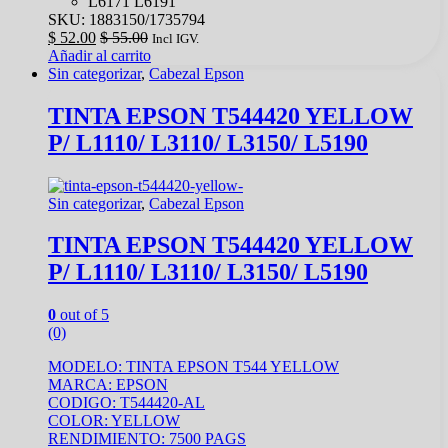
L6171 L6191
SKU: 1883150/1735794
$
52.00
$
55.00
Incl IGV.
Añadir al carrito
Sin categorizar
,
Cabezal Epson
TINTA EPSON T544420 YELLOW
P/ L1110/ L3110/ L3150/ L5190
Sin categorizar
,
Cabezal Epson
TINTA EPSON T544420 YELLOW
P/ L1110/ L3110/ L3150/ L5190
0
out of 5
(0)
MODELO: TINTA EPSON T544 YELLOW
MARCA: EPSON
CODIGO: T544420-AL
COLOR: YELLOW
RENDIMIENTO: 7500 PAGS