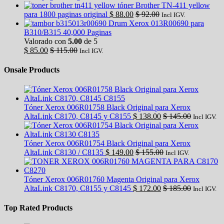
tóner Brother TN-411 yellow
para 1800 paginas original
$
88.00
$
92.00
Incl IGV.
Drum Xerox 013R00690 para
B310/B315 40,000 Paginas
Valorado con
5.00
de 5
$
85.00
$
115.00
Incl IGV.
Onsale Products
Tóner Xerox 006R01758 Black Original para Xerox
AltaLink C8170, C8145 y C8155
$
138.00
$
145.00
Incl IGV.
Tóner Xerox 006R01754 Black Original para Xerox
AltaLink C8130 / C8135
$
149.00
$
155.00
Incl IGV.
Tóner Xerox 006R01760 Magenta Original para Xerox
AltaLink C8170, C8155 y C8145
$
172.00
$
185.00
Incl IGV.
Top Rated Products