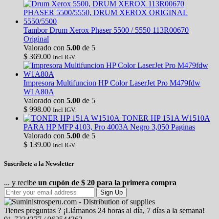
Tambor Drum Xerox Phaser 5500 / 5550 113R00670
Original
Valorado con
5.00
de 5
$
369.00
Incl IGV.
Impresora Multifuncion HP Color LaserJet Pro M479fdw
W1A80A
Valorado con
5.00
de 5
$
998.00
Incl IGV.
TONER HP 151A W1510A
PARA HP MFP 4103, Pro 4003A Negro 3,050 Paginas
Valorado con
5.00
de 5
$
139.00
Incl IGV.
Suscríbete a la Newsletter
... y recibe
un cupón de $ 20 para la primera compra
Sign Up
Tienes preguntas ? ¡Llámanos 24 horas al día, 7 días a la semana!