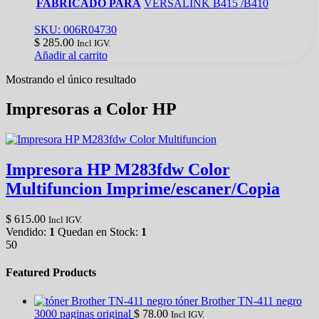
FABRICADO PARA
VERSALINK B415 /B410
SKU: 006R04730
$
285.00
Incl IGV.
Añadir al carrito
Mostrando el único resultado
Impresoras a Color HP
Impresora HP M283fdw Color
Multifuncion Imprime/escaner/Copia
$
615.00
Incl IGV.
Vendido:
1
Quedan en Stock:
1
50
Featured Products
tóner Brother TN-411 negro
3000 paginas original
$
78.00
Incl IGV.