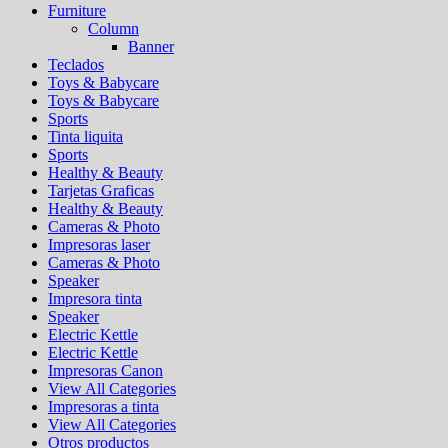
Furniture
Column
Banner
Teclados
Toys & Babycare
Toys & Babycare
Sports
Tinta liquita
Sports
Healthy & Beauty
Tarjetas Graficas
Healthy & Beauty
Cameras & Photo
Impresoras laser
Cameras & Photo
Speaker
Impresora tinta
Speaker
Electric Kettle
Electric Kettle
Impresoras Canon
View All Categories
Impresoras a tinta
View All Categories
Otros productos