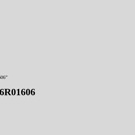
606”
6R01606