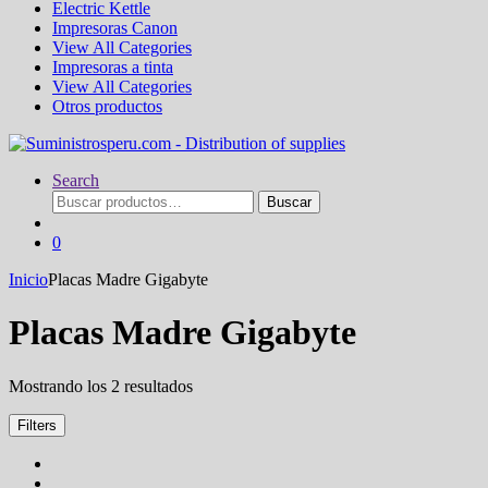
Electric Kettle
Impresoras Canon
View All Categories
Impresoras a tinta
View All Categories
Otros productos
Search
Buscar
Buscar
por:
0
Inicio
Placas Madre Gigabyte
Placas Madre Gigabyte
Ordenado
Mostrando los 2 resultados
por
los
Filters
últimos