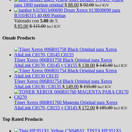
para 1800 paginas original
$
88.00
$
92.00
Incl IGV.
Drum Xerox 013R00690 para
B310/B315 40,000 Paginas
Valorado con
5.00
de 5
$
85.00
$
115.00
Incl IGV.
Onsale Products
Tóner Xerox 006R01758 Black Original para Xerox
AltaLink C8170, C8145 y C8155
$
138.00
$
145.00
Incl IGV.
Tóner Xerox 006R01754 Black Original para Xerox
AltaLink C8130 / C8135
$
149.00
$
155.00
Incl IGV.
Tóner Xerox 006R01760 Magenta Original para Xerox
AltaLink C8170, C8155 y C8145
$
172.00
$
185.00
Incl IGV.
Top Rated Products
TINTA HP 951XL