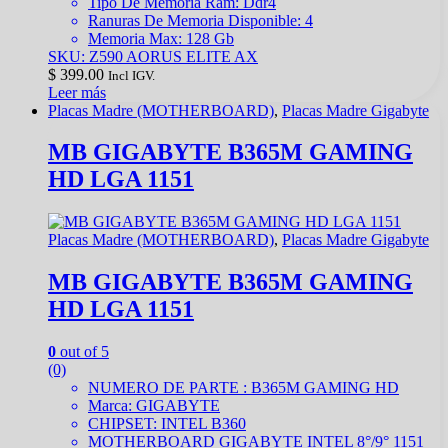
Tipo De Memoria Ram: Ddr4
Ranuras De Memoria Disponible: 4
Memoria Max: 128 Gb
SKU: Z590 AORUS ELITE AX
$
399.00
Incl IGV.
Leer más
Placas Madre (MOTHERBOARD)
,
Placas Madre Gigabyte
MB GIGABYTE B365M GAMING
HD LGA 1151
Placas Madre (MOTHERBOARD)
,
Placas Madre Gigabyte
MB GIGABYTE B365M GAMING
HD LGA 1151
0
out of 5
(0)
NUMERO DE PARTE : B365M GAMING HD
Marca: GIGABYTE
CHIPSET: INTEL B360
MOTHERBOARD GIGABYTE INTEL 8°/9° 1151