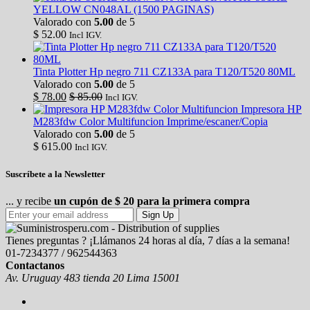
YELLOW CN048AL (1500 PAGINAS)
Valorado con
5.00
de 5
$
52.00
Incl IGV.
Tinta Plotter Hp negro 711 CZ133A para T120/T520 80ML
Valorado con
5.00
de 5
$
78.00
$
85.00
Incl IGV.
Impresora HP
M283fdw Color Multifuncion Imprime/escaner/Copia
Valorado con
5.00
de 5
$
615.00
Incl IGV.
Suscríbete a la Newsletter
... y recibe
un cupón de $ 20 para la primera compra
Sign Up
Tienes preguntas ? ¡Llámanos 24 horas al día, 7 días a la semana!
01-7234377 / 962544363
Contactanos
Av. Uruguay 483 tienda 20 Lima 15001