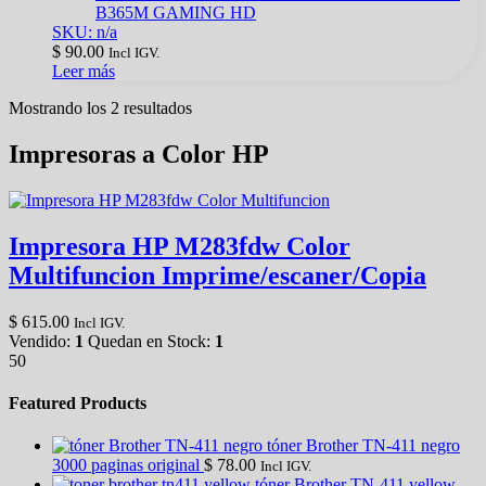
B365M GAMING HD
SKU: n/a
$
90.00
Incl IGV.
Leer más
Ordenado
Mostrando los 2 resultados
por
los
Impresoras a Color HP
últimos
Impresora HP M283fdw Color
Multifuncion Imprime/escaner/Copia
$
615.00
Incl IGV.
Vendido:
1
Quedan en Stock:
1
50
Featured Products
tóner Brother TN-411 negro
3000 paginas original
$
78.00
Incl IGV.
tóner Brother TN-411 yellow