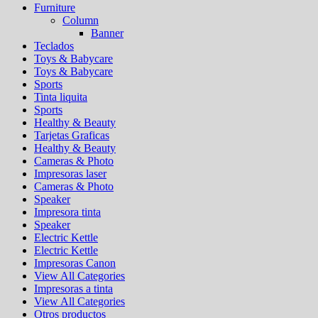
Furniture
Column
Banner
Teclados
Toys & Babycare
Toys & Babycare
Sports
Tinta liquita
Sports
Healthy & Beauty
Tarjetas Graficas
Healthy & Beauty
Cameras & Photo
Impresoras laser
Cameras & Photo
Speaker
Impresora tinta
Speaker
Electric Kettle
Electric Kettle
Impresoras Canon
View All Categories
Impresoras a tinta
View All Categories
Otros productos