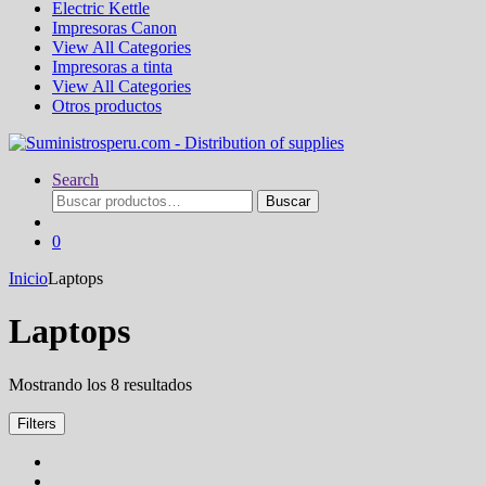
Electric Kettle
Impresoras Canon
View All Categories
Impresoras a tinta
View All Categories
Otros productos
Search
Buscar
Buscar
por:
0
Inicio
Laptops
Laptops
Ordenado
Mostrando los 8 resultados
por
los
Filters
últimos