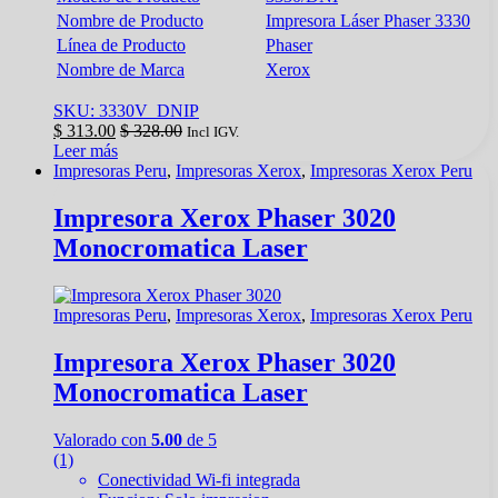
Nombre de Producto
Impresora Láser Phaser 3330
Línea de Producto
Phaser
Nombre de Marca
Xerox
SKU: 3330V_DNIP
$
313.00
$
328.00
Incl IGV.
Leer más
Impresoras Peru
,
Impresoras Xerox
,
Impresoras Xerox Peru
Impresora Xerox Phaser 3020
Monocromatica Laser
Impresoras Peru
,
Impresoras Xerox
,
Impresoras Xerox Peru
Impresora Xerox Phaser 3020
Monocromatica Laser
Valorado con
5.00
de 5
(1)
Conectividad Wi-fi integrada