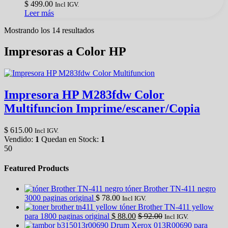
$
499.00
Incl IGV.
Leer más
Ordenado
Mostrando los 14 resultados
por
los
Impresoras a Color HP
últimos
Impresora HP M283fdw Color
Multifuncion Imprime/escaner/Copia
$
615.00
Incl IGV.
Vendido:
1
Quedan en Stock:
1
50
Featured Products
tóner Brother TN-411 negro
3000 paginas original
$
78.00
Incl IGV.
tóner Brother TN-411 yellow
para 1800 paginas original
$
88.00
$
92.00
Incl IGV.
Drum Xerox 013R00690 para