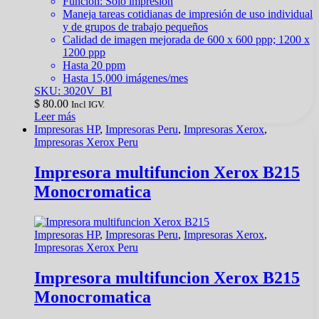
Funcion: Solo impresion
Maneja tareas cotidianas de impresión de uso individual
y de grupos de trabajo pequeños
Calidad de imagen mejorada de 600 x 600 ppp; 1200 x
1200 ppp
Hasta 20 ppm
Hasta 15,000 imágenes/mes
SKU: 3020V_BI
$
80.00
Incl IGV.
Leer más
Impresoras HP
,
Impresoras Peru
,
Impresoras Xerox
,
Impresoras Xerox Peru
Impresora multifuncion Xerox B215
Monocromatica
Impresoras HP
,
Impresoras Peru
,
Impresoras Xerox
,
Impresoras Xerox Peru
Impresora multifuncion Xerox B215
Monocromatica