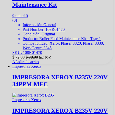
Maintenance Kit
0
out of 5
(0)
Información General
Part Number: 108R01470
Condición: Original
Producto: Roller Feed Maintenance Kit – Tray 1
Compatibilidad: Xerox Phaser 3320, Phaser 3330,
WorkCentre 3345
SKU: 108R01470
$
72.00
$
78.00
Incl IGV.
Añadir al carrito
Impresoras Xerox
IMPRESORA XEROX B235V 220V
34PPM MFC
Impresoras Xerox
IMPRESORA XEROX B235V 220V