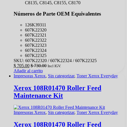
C8135, C8145, C8155, C8170
Números de Parte OEM Equivalentes
126K39311
607K22320
607K22321
607K22322
607K22323
607K22324
607K22325
SKU: 607K22320 / 607K22324 / 607K22325
$
705.00
$
730.00
Incl IGV.
Añadir al carrito
Impresoras Xerox
,
Sin categorizar
,
Toner Xerox Everyday
Xerox 108R01470 Roller Feed
Maintenance Kit
Impresoras Xerox
,
Sin categorizar
,
Toner Xerox Everyday
Xerox 108R01470 Roller Feed