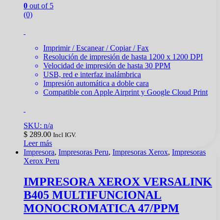
0
out of 5
(0)
Imprimir / Escanear / Copiar / Fax
Resolución de impresión de hasta 1200 x 1200 DPI
Velocidad de impresión de hasta 30 PPM
USB, red e interfaz inalámbrica
Impresión automática a doble cara
Compatible con Apple Airprint y Google Cloud Print
SKU: n/a
$
289.00
Incl IGV.
Leer más
Impresora
,
Impresoras Peru
,
Impresoras Xerox
,
Impresoras
Xerox Peru
IMPRESORA XEROX VERSALINK
B405 MULTIFUNCIONAL
MONOCROMATICA 47/PPM