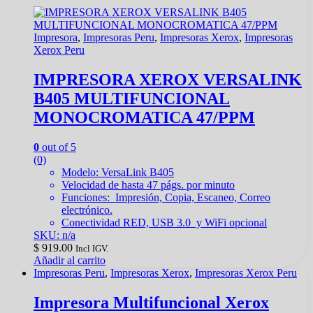
Impresora
,
Impresoras Peru
,
Impresoras Xerox
,
Impresoras
Xerox Peru
IMPRESORA XEROX VERSALINK
B405 MULTIFUNCIONAL
MONOCROMATICA 47/PPM
0
out of 5
(0)
Modelo: VersaLink B405
Velocidad de hasta 47 págs. por minuto
Funciones: Impresión, Copia, Escaneo, Correo
electrónico.
Conectividad RED, USB 3.0 y WiFi opcional
SKU: n/a
$
919.00
Incl IGV.
Añadir al carrito
Impresoras Peru
,
Impresoras Xerox
,
Impresoras Xerox Peru
Impresora Multifuncional Xerox