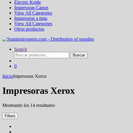
Electric Kettle
Impresoras Canon
View All Categories
Impresoras a tinta
View All Categories
Otros productos
Search
Buscar
Buscar
por:
0
Inicio
Impresoras Xerox
Impresoras Xerox
Ordenado
Mostrando los 14 resultados
por
los
Filters
últimos