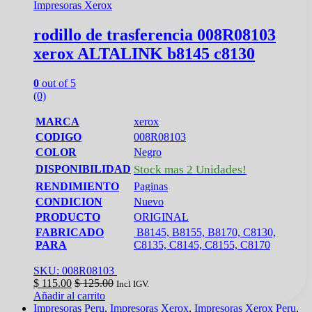
Impresoras Xerox
rodillo de trasferencia 008R08103
xerox ALTALINK b8145 c8130
0
out of 5
(0)
MARCA
xerox
CODIGO
008R08103
COLOR
Negro
DISPONIBILIDAD
Stock mas 2 Unidades!
RENDIMIENTO
Paginas
CONDICION
Nuevo
PRODUCTO
ORIGINAL
FABRICADO
B8145, B8155, B8170, C8130,
PARA
C8135, C8145, C8155, C8170
SKU: 008R08103
$
115.00
$
125.00
Incl IGV.
Añadir al carrito
Impresoras Peru
,
Impresoras Xerox
,
Impresoras Xerox Peru
,