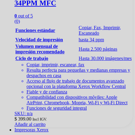
34PPM MFC
0
out of 5
(0)
Copiar, Fax, Imprimir,
Funciones estándar
Escaneado
Velocidad de impresión
hasta 34 ppm
Volumen mensual de
Hasta
2.500
páginas
impresión recomendado
Ciclo de trabajo
Hasta
30.000
imágenes/mes
Copiar, imprimir, escanear, fax
Resulta perfecta para pequeñas y medianas empresas y
despachos en casa
Acceso al flujo de trabajo de documentos avanzado
opcional con la plataforma Xerox Workflow Central
Fiable y de confianza
Compatibilidad con dispositivos móviles: Apple
AirPrint, Chromebook, Mopria, Wi-Fi y Wi-Fi Direct
Funciones de seguridad integral
SKU: n/a
$
399.00
Incl IGV.
Añadir al carrito
Impresoras Xerox