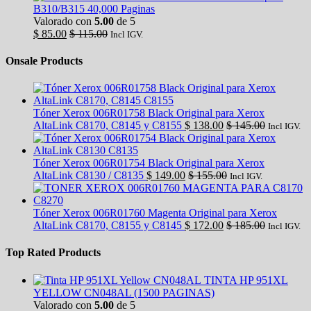
B310/B315 40,000 Paginas
Valorado con
5.00
de 5
$
85.00
$
115.00
Incl IGV.
Onsale Products
Tóner Xerox 006R01758 Black Original para Xerox
AltaLink C8170, C8145 y C8155
$
138.00
$
145.00
Incl IGV.
Tóner Xerox 006R01754 Black Original para Xerox
AltaLink C8130 / C8135
$
149.00
$
155.00
Incl IGV.
Tóner Xerox 006R01760 Magenta Original para Xerox
AltaLink C8170, C8155 y C8145
$
172.00
$
185.00
Incl IGV.
Top Rated Products
TINTA HP 951XL
YELLOW CN048AL (1500 PAGINAS)
Valorado con
5.00
de 5