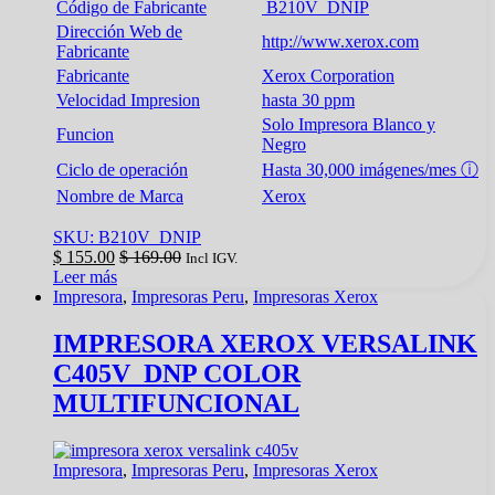
Código de Fabricante
B210V_DNIP
Dirección Web de
http://www.xerox.com
Fabricante
Fabricante
Xerox Corporation
Velocidad Impresion
hasta 30 ppm
Solo Impresora Blanco y
Funcion
Negro
Ciclo de operación
Hasta 30,000 imágenes/mes ⓘ
Nombre de Marca
Xerox
SKU: B210V_DNIP
$
155.00
$
169.00
Incl IGV.
Leer más
Impresora
,
Impresoras Peru
,
Impresoras Xerox
IMPRESORA XEROX VERSALINK
C405V_DNP COLOR
MULTIFUNCIONAL
Impresora
,
Impresoras Peru
,
Impresoras Xerox