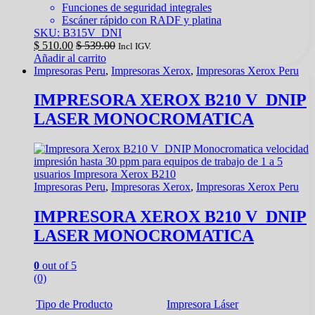
Funciones de seguridad integrales
Escáner rápido con RADF y platina
SKU: B315V_DNI
$
510.00
$
539.00
Incl IGV.
Añadir al carrito
Impresoras Peru
,
Impresoras Xerox
,
Impresoras Xerox Peru
IMPRESORA XEROX B210 V_DNIP
LASER MONOCROMATICA
Impresoras Peru
,
Impresoras Xerox
,
Impresoras Xerox Peru
IMPRESORA XEROX B210 V_DNIP
LASER MONOCROMATICA
0
out of 5
(0)
Tipo de Producto
Impresora Láser