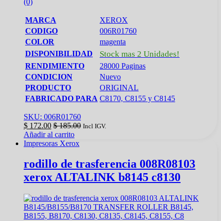
(0)
MARCA
XEROX
CODIGO
006R01760
COLOR
magenta
DISPONIBILIDAD
Stock mas 2 Unidades!
RENDIMIENTO
28000 Paginas
CONDICION
Nuevo
PRODUCTO
ORIGINAL
FABRICADO PARA
C8170, C8155 y C8145
SKU: 006R01760
$
172.00
$
185.00
Incl IGV.
Añadir al carrito
Impresoras Xerox
rodillo de trasferencia 008R08103
xerox ALTALINK b8145 c8130