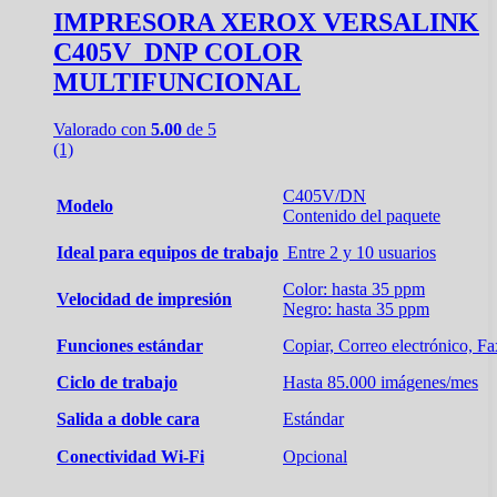
IMPRESORA XEROX VERSALINK
C405V_DNP COLOR
MULTIFUNCIONAL
Valorado con
5.00
de 5
(1)
C405V/DN
Modelo
Contenido del
paquete
Ideal para equipos de trabajo
Entre 2 y 10 usuarios
Color: hasta 35 ppm
Velocidad de impresión
Negro: hasta 35 ppm
Funciones estándar
Copiar, Correo electrónico, F
Ciclo de trabajo
Hasta
85.000
imágenes/mes
Salida a doble cara
Estándar
Conectividad Wi-Fi
Opcional