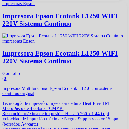
impresoras Epson
Impresora Epson Ecotank L1250 WIFI
220V Sistema Continuo
impresoras Epson
Impresora Epson Ecotank L1250 WIFI
220V Sistema Continuo
0
out of 5
(0)
Impresora Multifuncional Epson Ecotank L1250 con sistema
Continuo original
Tecnología de impresión: Inyección de tinta Heat-Free TM
MicroPiezo de 4 colores (CMYK)
Resolución máxima de impresión: Hasta 5.760 x 1.440 dpi
Velocidad de impresión máxima¹: Negro 33 ppm y color 15 ppm
(borrador, A4/carta)