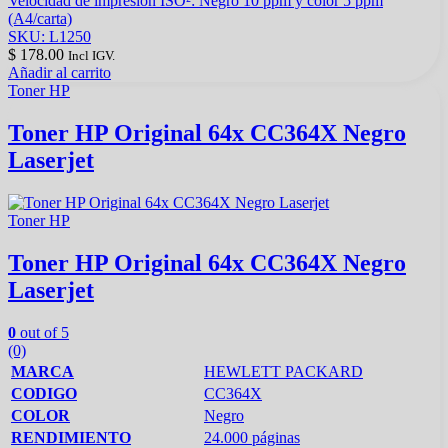
Velocidad de impresión ISO²: Negro 10 ppm y color 5 ppm
(A4/carta)
SKU: L1250
$
178.00
Incl IGV.
Añadir al carrito
Toner HP
Toner HP Original 64x CC364X Negro
Laserjet
Toner HP
Toner HP Original 64x CC364X Negro
Laserjet
0
out of 5
(0)
MARCA
HEWLETT PACKARD
CODIGO
CC364X
COLOR
Negro
RENDIMIENTO
24.000 páginas