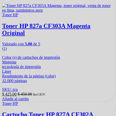
Toner HP
Toner HP 827a CF303A Magenta
Original
Valorado con
5.00
de 5
(1)
Color (s) de cartuchos de impresión
Magenta
tecnología de impresión
Láser
Rendimiento de la página (color)
32.000 páginas
SKU: n/a
$
425.00
$
450.00
Incl IGV.
Añadir al carrito
Toner HP
Cartucho Toner HP 827A CF302A