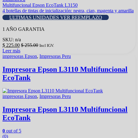
Multifuncional Epson EcoTank L3150
4 botellas de tintas de inicialización: negra, cian, magenta y amarilla
ULTIMAS UNIDADES VER REEMPLAZO
1 AÑO GARANTIA
SKU: n/a
$
225.00
$
255.00
Incl IGV.
Leer más
impresoras Epson
,
Impresoras Peru
Impresora Epson L3110 Multifuncional
EcoTank
impresoras Epson
,
Impresoras Peru
Impresora Epson L3110 Multifuncional
EcoTank
0
out of 5
(0)