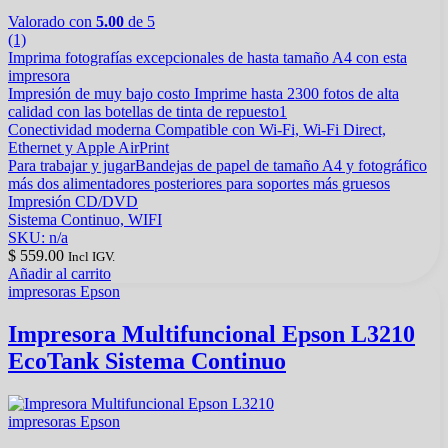
Valorado con
5.00
de 5
(1)
Imprima fotografías excepcionales de hasta tamaño A4 con esta
impresora
Impresión de muy bajo costo Imprime hasta 2300 fotos de alta
calidad con las botellas de tinta de repuesto1
Conectividad moderna Compatible con Wi-Fi, Wi-Fi Direct,
Ethernet y Apple AirPrint
Para trabajar y jugarBandejas de papel de tamaño A4 y fotográfico
más dos alimentadores posteriores para soportes más gruesos
Impresión CD/DVD
Sistema Continuo, WIFI
SKU: n/a
$
559.00
Incl IGV.
Añadir al carrito
impresoras Epson
Impresora Multifuncional Epson L3210
EcoTank Sistema Continuo
impresoras Epson