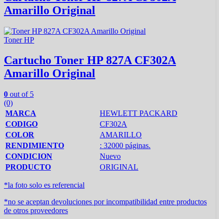
Amarillo Original
Toner HP
Cartucho Toner HP 827A CF302A
Amarillo Original
0
out of 5
(0)
MARCA
HEWLETT PACKARD
CODIGO
CF302A
COLOR
AMARILLO
RENDIMIENTO
: 32000 páginas.
CONDICION
Nuevo
PRODUCTO
ORIGINAL
*la foto solo es referencial
*no se aceptan devoluciones por incompatibilidad entre productos
de otros proveedores