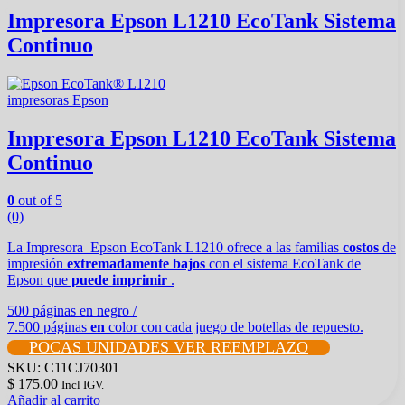
Impresora Epson L1210 EcoTank Sistema
Continuo
impresoras Epson
Impresora Epson L1210 EcoTank Sistema
Continuo
0
out of 5
(0)
La Impresora Epson EcoTank L1210 ofrece a las familias
costos
de
impresión
extremadamente bajos
con el sistema EcoTank de
Epson que
puede imprimir
.
500 páginas en negro /
7.500 páginas
en
color con cada juego de botellas de repuesto.
POCAS UNIDADES VER REEMPLAZO
SKU: C11CJ70301
$
175.00
Incl IGV.
Añadir al carrito