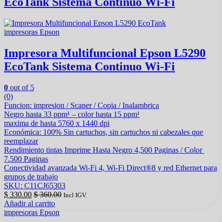
EcoTank Sistema Continuo Wi-Fi
impresoras Epson
Impresora Multifuncional Epson L5290
EcoTank Sistema Continuo Wi-Fi
0
out of 5
(0)
Funcion: impresion / Scaner / Copia / Inalambrica
Negro hasta 33 ppm¹ – color hasta 15 ppm¹
maxima de hasta 5760 x 1440 dpi
Económica: 100% Sin cartuchos, sin cartuchos ni cabezales que
reemplazar
Rendimiento tintas Imprime Hasta Negro 4,500 Paginas / Color
7.500 Paginas
Conectividad avanzada Wi-Fi 4, Wi-Fi Direct®8 y red Ethernet para
grupos de trabajo
SKU: C11CJ65303
$
330.00
$
360.00
Incl IGV.
Añadir al carrito
impresoras Epson