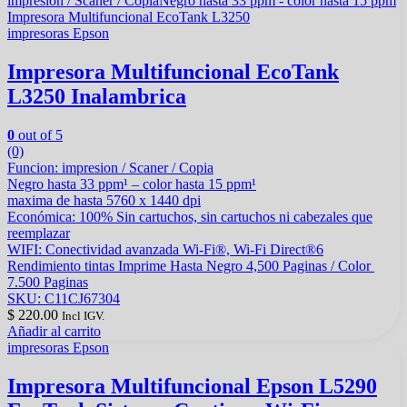
impresoras Epson
Impresora Multifuncional EcoTank
L3250 Inalambrica
0
out of 5
(0)
Funcion: impresion / Scaner / Copia
Negro hasta 33 ppm¹ – color hasta 15 ppm¹
maxima de hasta 5760 x 1440 dpi
Económica: 100% Sin cartuchos, sin cartuchos ni cabezales que
reemplazar
WIFI: Conectividad avanzada Wi-Fi®, Wi-Fi Direct®6
Rendimiento tintas Imprime Hasta Negro 4,500 Paginas / Color
7.500 Paginas
SKU: C11CJ67304
$
220.00
Incl IGV.
Añadir al carrito
impresoras Epson
Impresora Multifuncional Epson L5290