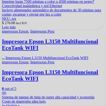
Imprime hasta 7500 páginas a color o 4500 páginas en negro*
Conectividad inalámbrica y red Ethernet
Incluye alimentador automático de documentos de 30 páginas para
copiar, escanear y enviar por fax a color
SKU: n/a
$
276.00
Incl IGV.
Leer más
impresoras Epson
,
Impresoras Peru
Impresora Epson L3150 Multifuncional
EcoTank WIFI
impresoras Epson
,
Impresoras Peru
Impresora Epson L3150 Multifuncional
EcoTank WIFI
0
out of 5
(0)
Sistema de tanque de tinta de super alta capacidad y economía
Costo de impresión ultra bajo
Inalámbrica