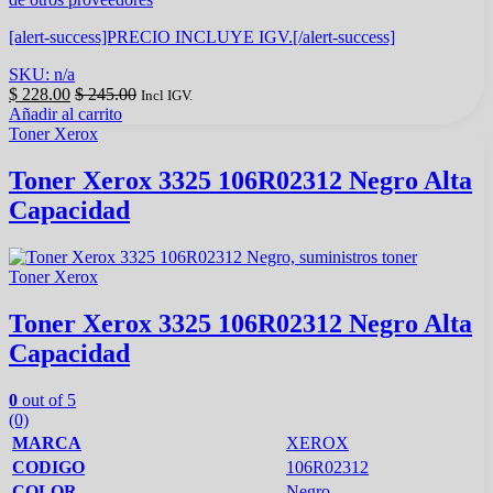
[alert-success]PRECIO INCLUYE IGV.[/alert-success]
SKU: n/a
$
228.00
$
245.00
Incl IGV.
Añadir al carrito
Toner Xerox
Toner Xerox 3325 106R02312 Negro Alta
Capacidad
Toner Xerox
Toner Xerox 3325 106R02312 Negro Alta
Capacidad
0
out of 5
(0)
MARCA
XEROX
CODIGO
106R02312
COLOR
Negro