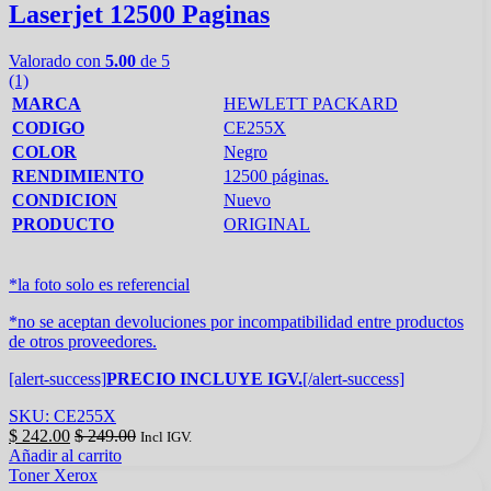
Laserjet 12500 Paginas
Valorado con
5.00
de 5
(1)
MARCA
HEWLETT PACKARD
CODIGO
CE255X
COLOR
Negro
RENDIMIENTO
12500 páginas.
CONDICION
Nuevo
PRODUCTO
ORIGINAL
*la foto solo es referencial
*no se aceptan devoluciones por incompatibilidad entre productos
de otros proveedores.
[alert-success]
PRECIO INCLUYE IGV.
[/alert-success]
SKU: CE255X
$
242.00
$
249.00
Incl IGV.
Añadir al carrito
Toner Xerox