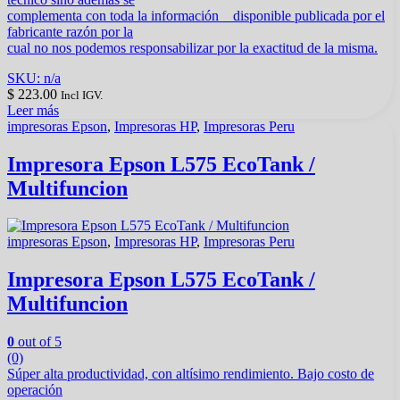
complementa con toda la información disponible publicada por el
fabricante razón por la
cual no nos podemos responsabilizar por la exactitud de la misma.
SKU: n/a
$
223.00
Incl IGV.
Leer más
impresoras Epson
,
Impresoras HP
,
Impresoras Peru
Impresora Epson L575 EcoTank /
Multifuncion
impresoras Epson
,
Impresoras HP
,
Impresoras Peru
Impresora Epson L575 EcoTank /
Multifuncion
0
out of 5
(0)
Súper alta productividad, con altísimo rendimiento. Bajo costo de
operación