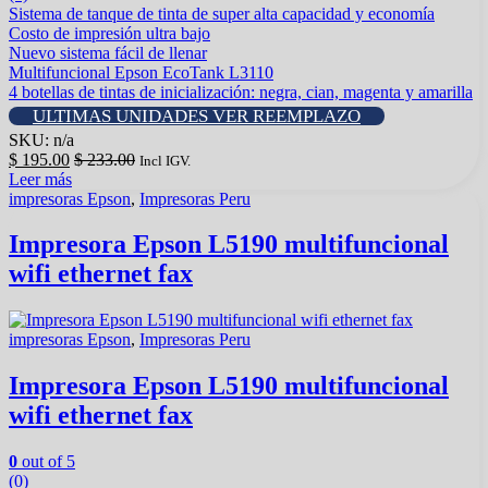
Sistema de tanque de tinta de super alta capacidad y economía
Costo de impresión ultra bajo
Nuevo sistema fácil de llenar
Multifuncional Epson EcoTank L3110
4 botellas de tintas de inicialización: negra, cian, magenta y amarilla
ULTIMAS UNIDADES VER REEMPLAZO
SKU: n/a
$
195.00
$
233.00
Incl IGV.
Leer más
impresoras Epson
,
Impresoras Peru
Impresora Epson L5190 multifuncional
wifi ethernet fax
impresoras Epson
,
Impresoras Peru
Impresora Epson L5190 multifuncional
wifi ethernet fax
0
out of 5
(0)