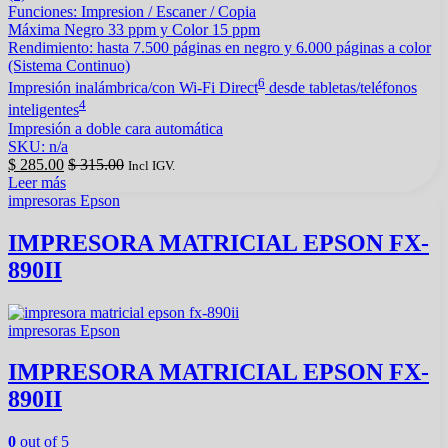
Funciones: Impresion / Escaner / Copia
Máxima Negro 33 ppm y Color 15 ppm
Rendimiento: hasta 7.500 páginas en negro y 6.000 páginas a color
(Sistema Continuo)
6
Impresión inalámbrica/con Wi-Fi Direct
desde tabletas/teléfonos
4
inteligentes
Impresión a doble cara automática
SKU: n/a
$
285.00
$
315.00
Incl IGV.
Leer más
impresoras Epson
IMPRESORA MATRICIAL EPSON FX-
890II
impresoras Epson
IMPRESORA MATRICIAL EPSON FX-
890II
0
out of 5