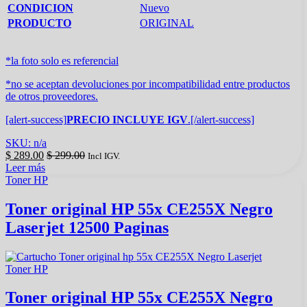
CONDICION
Nuevo
PRODUCTO
ORIGINAL
*la foto solo es referencial
*no se aceptan devoluciones por incompatibilidad entre productos
de otros proveedores.
[alert-success]
PRECIO INCLUYE IGV
.[/alert-success]
SKU: n/a
$
289.00
$
299.00
Incl IGV.
Leer más
Toner HP
Toner original HP 55x CE255X Negro
Laserjet 12500 Paginas
Toner HP
Toner original HP 55x CE255X Negro