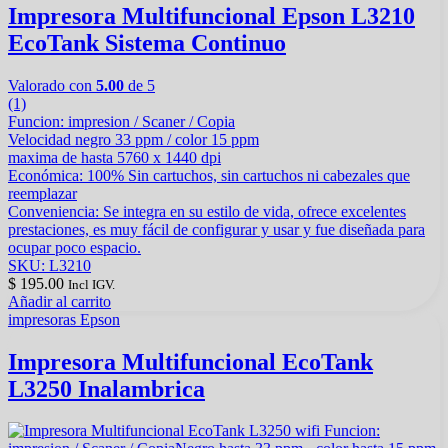
Impresora Multifuncional Epson L3210
EcoTank Sistema Continuo
Valorado con
5.00
de 5
(1)
Funcion: impresion / Scaner / Copia
Velocidad negro 33 ppm / color 15 ppm
maxima de hasta 5760 x 1440 dpi
Económica: 100% Sin cartuchos, sin cartuchos ni cabezales que
reemplazar
Conveniencia: Se integra en su estilo de vida, ofrece excelentes
prestaciones, es muy fácil de configurar y usar y fue diseñada para
ocupar poco espacio.
SKU: L3210
$
195.00
Incl IGV.
Añadir al carrito
impresoras Epson
Impresora Multifuncional EcoTank
L3250 Inalambrica