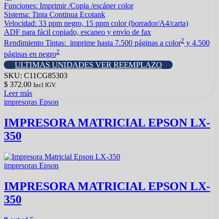
Funciones: Imprimir /Copia /escáner color
Sistema: Tinta Continua Ecotank
Velocidad: 33 ppm negro, 15 ppm color (borrador/A4/carta)
ADF para fácil copiado, escaneo y envío de fax
2
Rendimiento Tintas: imprime hasta 7.500 páginas a color
y 4.500
2
páginas en negro
ULTIMAS UNIDADES VER REEMPLAZO
SKU: C11CG85303
$
372.00
Incl IGV.
Leer más
impresoras Epson
IMPRESORA MATRICIAL EPSON LX-
350
impresoras Epson
IMPRESORA MATRICIAL EPSON LX-
350